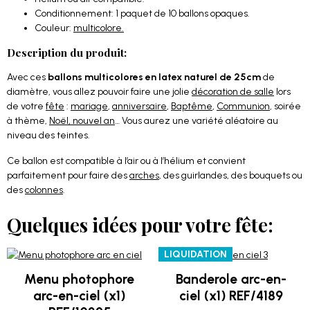
Conditionnement: 1 paquet de 10 ballons opaques.
Couleur:
multicolore.
Description du produit:
Avec ces
ballons multicolores en latex naturel de 25cm
de
diamètre, vous allez pouvoir faire une jolie
décoration de salle
lors
de votre
fête
:
mariage
,
anniversaire
,
Baptême
,
Communion
, soirée
à thème,
Noël, nouvel an
… Vous aurez une variété aléatoire au
niveau des teintes.
Ce ballon est compatible à l’air ou à l’hélium et convient
parfaitement pour faire des
arches
, des guirlandes, des bouquets ou
des
colonnes
.
Quelques idées pour votre fête:
LIQUIDATION
Menu photophore
Banderole arc-en-
arc-en-ciel (x1)
ciel (x1) REF/4189