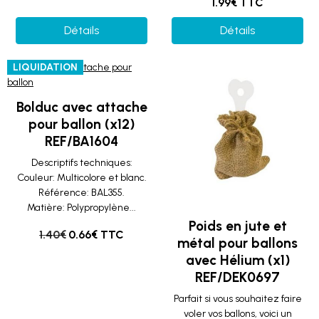
1.99€ TTC
Détails
Détails
LIQUIDATION
Bolduc avec attache
pour ballon (x12)
REF/BA1604
Descriptifs techniques:
Couleur: Multicolore et blanc.
Référence: BAL355.
Matière: Polypropylène...
Poids en jute et
1.40€
0.66€ TTC
métal pour ballons
avec Hélium (x1)
REF/DEK0697
Parfait si vous souhaitez faire
voler vos ballons, voici un