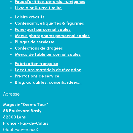
Feux d'artifice, pétards, fumigènes
Livre d'or & urne tirelire
Loisirs créatifs
Contenants, étiquettes & figurines
Faire-part personnalisables
Menus photophores personnalisables
Pliages de serviette
Confections de dragées
Menus de table personnalisables
Fabrication française
Locations matériels de réception
Prestations de service
Blog: actualités, conseils, idées...
Adresse
Magasin "Events Tour"
58 Boulevard Basly
62300 Lens
France - Pas-de-Calais
(Hauts-de-France)