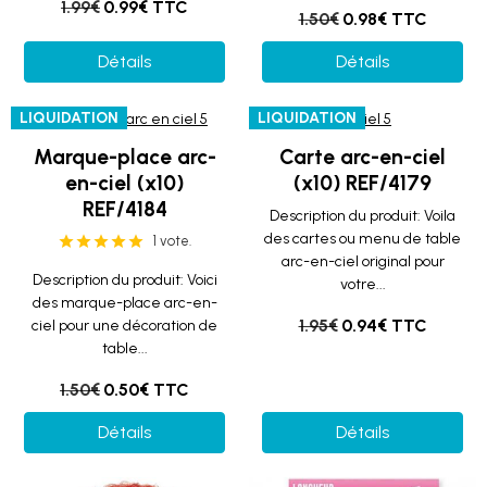
1.99€
0.99€ TTC
1.50€
0.98€ TTC
Détails
Détails
LIQUIDATION
LIQUIDATION
Marque-place arc-
Carte arc-en-ciel
en-ciel (x10)
(x10) REF/4179
REF/4184
Description du produit: Voila
des cartes ou menu de table
1 vote.
arc-en-ciel original pour
Description du produit: Voici
votre...
des marque-place arc-en-
1.95€
0.94€ TTC
ciel pour une décoration de
table...
1.50€
0.50€ TTC
Détails
Détails