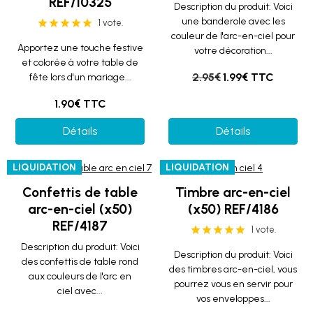
REF/10325
Description du produit: Voici
une banderole avec les
1 vote.
couleur de l'arc-en-ciel pour
Apportez une touche festive
votre décoration...
et colorée à votre table de
2.95€
1.99€ TTC
fête lors d'un mariage...
1.90€ TTC
Détails
Détails
LIQUIDATION
LIQUIDATION
Confettis de table
Timbre arc-en-ciel
arc-en-ciel (x50)
(x50) REF/4186
REF/4187
1 vote.
Description du produit: Voici
Description du produit: Voici
des confettis de table rond
des timbres arc-en-ciel, vous
aux couleurs de l'arc en
pourrez vous en servir pour
ciel avec...
vos enveloppes...