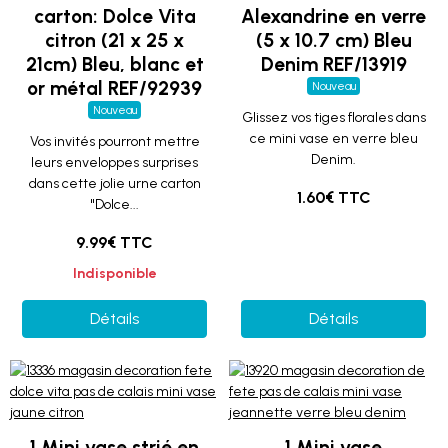
carton: Dolce Vita
Alexandrine en verre
citron (21 x 25 x
(5 x 10.7 cm) Bleu
21cm) Bleu, blanc et
Denim REF/13919
or métal REF/92939
Nouveau
Nouveau
Glissez vos tiges florales dans
ce mini vase en verre bleu
Vos invités pourront mettre
Denim.
leurs enveloppes surprises
dans cette jolie urne carton
1.60€ TTC
"Dolce...
9.99€ TTC
Indisponible
Détails
Détails
1 Mini vase strié en
1 Mini vase