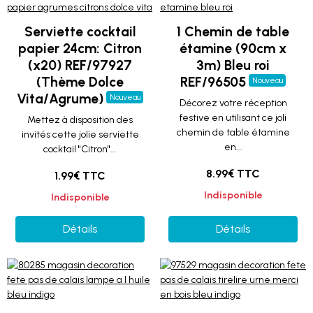
Serviette cocktail
1 Chemin de table
papier 24cm: Citron
étamine (90cm x
(x20) REF/97927
3m) Bleu roi
(Thème Dolce
REF/96505
Nouveau
Vita/Agrume)
Nouveau
Décorez votre réception
festive en utilisant ce joli
Mettez à disposition des
chemin de table étamine
invités cette jolie serviette
en...
cocktail "Citron"...
8.99€ TTC
1.99€ TTC
Indisponible
Indisponible
Détails
Détails