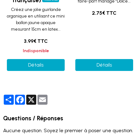
française)
faire-part mariage "Dolce...
Créez une jolie guirlande
2.75€ TTC
organique en utilisant ce mini
ballon jaune opaque
mesurant 15cm en latex...
3.99€ TTC
Indisponible
Détails
Détails
Partager
Facebook
X
Email
Questions / Réponses
Aucune question. Soyez le premier à poser une question.