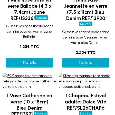
verre Ballade (4.3 x
Jeannette en verre
7.4cm) Jaune
(7.5 x 11cm) Bleu
REF/13336
Denim REF/13920
Nouveau
Nouveau
Glissez vos tiges florales dans
ce mini vase en verre jaune
Glissez vos tiges florales dans
"Ballade".
ce mini vase "Jeannette" en
verre bleu Denim.
1.25€ TTC
2.25€ TTC
Détails
Détails
1 Vase Catherine en
1 Chapeau Estival
verre (10 x 18cm)
adulte: Dolce Vita
Bleu Denim
REF/SL26CHAP6
REF/13921
Nouveau
Nouveau