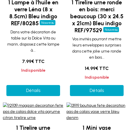
1 Lampe à l'huile en
1 Tirelire urne ronde
verre Léna (8 x
en bois: merci
8.5cm) Bleu indigo
beaucoup (30 x 24.5
REF/80285
x 21cm) Bleu indigo
Nouveau
REF/97529
Nouveau
Dans votre décoration de
table sur la Dolce Vita ou
Vos invités pourront mettre
marin, disposez cette lampe
leurs enveloppes surprises
à...
dans cette jolie urne ronde
en bois...
7.99€ TTC
14.99€ TTC
Indisponible
Indisponible
Détails
Détails
1 Tirelire urne
1 Mini vase