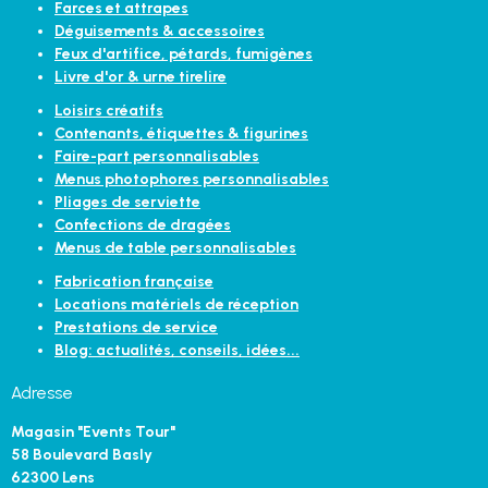
Farces et attrapes
Déguisements & accessoires
Feux d'artifice, pétards, fumigènes
Livre d'or & urne tirelire
Loisirs créatifs
Contenants, étiquettes & figurines
Faire-part personnalisables
Menus photophores personnalisables
Pliages de serviette
Confections de dragées
Menus de table personnalisables
Fabrication française
Locations matériels de réception
Prestations de service
Blog: actualités, conseils, idées...
Adresse
Magasin "Events Tour"
58 Boulevard Basly
62300 Lens