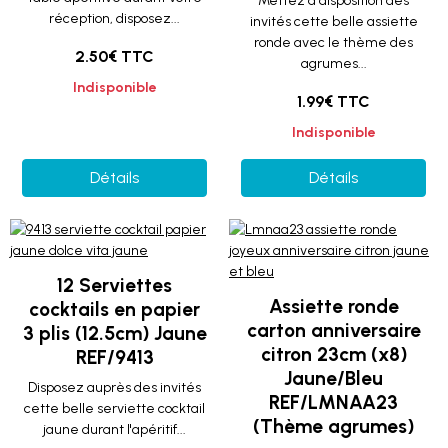
Mettez à disposition des
réception, disposez...
invités cette belle assiette
ronde avec le thème des
2.50€ TTC
agrumes...
Indisponible
1.99€ TTC
Indisponible
Détails
Détails
12 Serviettes
Assiette ronde
cocktails en papier
carton anniversaire
3 plis (12.5cm) Jaune
citron 23cm (x8)
REF/9413
Jaune/Bleu
Disposez auprès des invités
REF/LMNAA23
cette belle serviette cocktail
(Thème agrumes)
jaune durant l'apéritif...