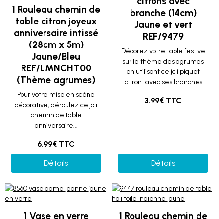
citrons avec
1 Rouleau chemin de
branche (14cm)
table citron joyeux
Jaune et vert
anniversaire intissé
REF/9479
(28cm x 5m)
Décorez votre table festive
Jaune/Bleu
sur le thème des agrumes
REF/LMNCHT00
en utilisant ce joli piquet
(Thème agrumes)
"citron" avec ses branches.
Pour votre mise en scène
3.99€ TTC
décorative, déroulez ce joli
chemin de table
anniversaire...
6.99€ TTC
Détails
Détails
1 Vase en verre
1 Rouleau chemin de