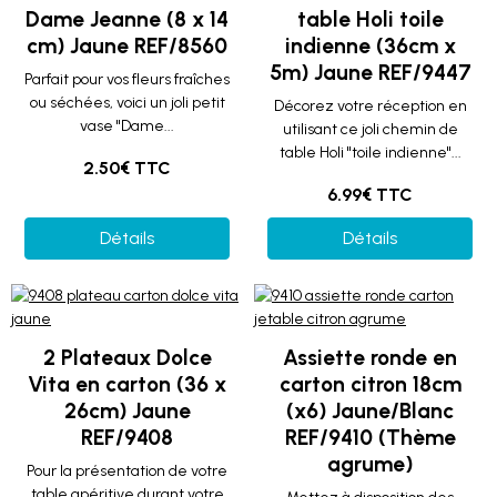
Dame Jeanne (8 x 14
table Holi toile
cm) Jaune REF/8560
indienne (36cm x
5m) Jaune REF/9447
Parfait pour vos fleurs fraîches
ou séchées, voici un joli petit
Décorez votre réception en
vase "Dame...
utilisant ce joli chemin de
table Holi "toile indienne"...
2.50€ TTC
6.99€ TTC
Détails
Détails
2 Plateaux Dolce
Assiette ronde en
Vita en carton (36 x
carton citron 18cm
26cm) Jaune
(x6) Jaune/Blanc
REF/9408
REF/9410 (Thème
agrume)
Pour la présentation de votre
table apéritive durant votre