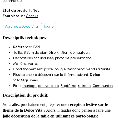
commande.
État du produit :
Neuf
Fournisseur :
Chacks
Agrumes/Dolce Vita
Jaune
Descriptifs techniques:
Référence: 13321.
Taille: 8.8cm de diamètre x 11.8cm de hauteur.
Décorations non incluses, photo de présentation.
Matière: verre.
Conditionnement: porte-bougie "Macarena" vendu à l'unité.
Plus de choix à découvrir sur le thème suivant:
Dolce
Vita/Agrumes
.
Fête:
mariage
,
anniversaire
,
Baptême
,
retraite
,
Communion
...
Description du produit:
Vous allez prochainement préparer une
réception festive sur le
thème de la Dolce Vita
? Alors, il faudra donc penser à faire une
jolie décoration de la table en utilisant ce porte-bougie