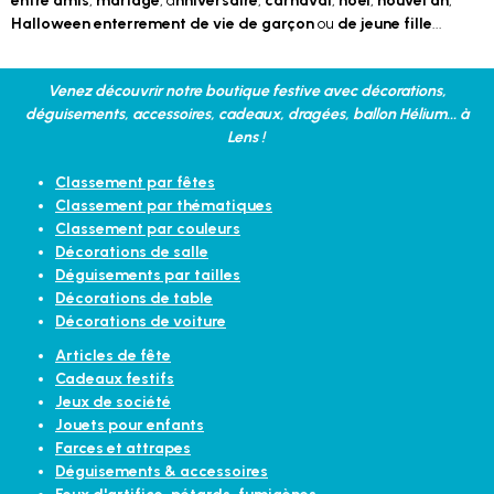
entre amis
,
mariage
, a
nniversaire
,
carnaval
,
noël
,
nouvel an
,
Halloween enterrement de vie de garçon
ou
de jeune fille
...
Venez découvrir notre boutique festive avec décorations,
déguisements, accessoires, cadeaux, dragées, ballon Hélium... à
Lens !
Classement par fêtes
Classement par thématiques
Classement par couleurs
Décorations de salle
Déguisements par tailles
Décorations de table
Décorations de voiture
Articles de fête
Cadeaux festifs
Jeux de société
Jouets pour enfants
Farces et attrapes
Déguisements & accessoires