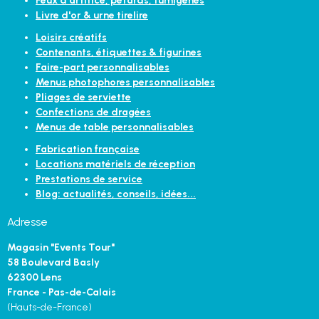
Feux d'artifice, pétards, fumigènes
Livre d'or & urne tirelire
Loisirs créatifs
Contenants, étiquettes & figurines
Faire-part personnalisables
Menus photophores personnalisables
Pliages de serviette
Confections de dragées
Menus de table personnalisables
Fabrication française
Locations matériels de réception
Prestations de service
Blog: actualités, conseils, idées...
Adresse
Magasin "Events Tour"
58 Boulevard Basly
62300 Lens
France - Pas-de-Calais
(Hauts-de-France)