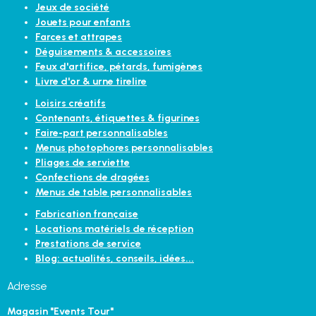
Jeux de société
Jouets pour enfants
Farces et attrapes
Déguisements & accessoires
Feux d'artifice, pétards, fumigènes
Livre d'or & urne tirelire
Loisirs créatifs
Contenants, étiquettes & figurines
Faire-part personnalisables
Menus photophores personnalisables
Pliages de serviette
Confections de dragées
Menus de table personnalisables
Fabrication française
Locations matériels de réception
Prestations de service
Blog: actualités, conseils, idées...
Adresse
Magasin "Events Tour"