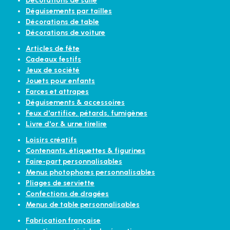
Décorations de salle
Déguisements par tailles
Décorations de table
Décorations de voiture
Articles de fête
Cadeaux festifs
Jeux de société
Jouets pour enfants
Farces et attrapes
Déguisements & accessoires
Feux d'artifice, pétards, fumigènes
Livre d'or & urne tirelire
Loisirs créatifs
Contenants, étiquettes & figurines
Faire-part personnalisables
Menus photophores personnalisables
Pliages de serviette
Confections de dragées
Menus de table personnalisables
Fabrication française