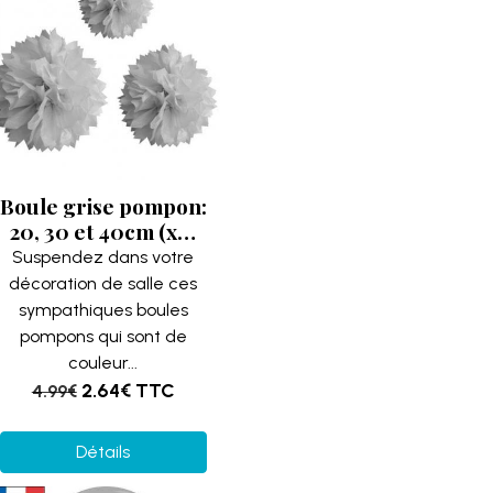
Boule grise pompon:
20, 30 et 40cm (x3)
REF/DEC590
Suspendez dans votre
(Décoration de salle)
décoration de salle ces
sympathiques boules
pompons qui sont de
couleur...
2.64€
TTC
4.99€
Détails