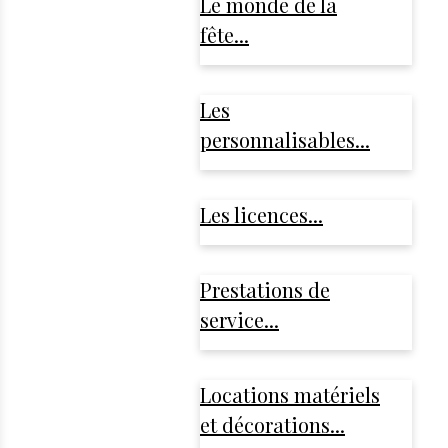
Le monde de la
fête...
Les
personnalisables...
Les licences...
Prestations de
service...
Locations matériels
et décorations...