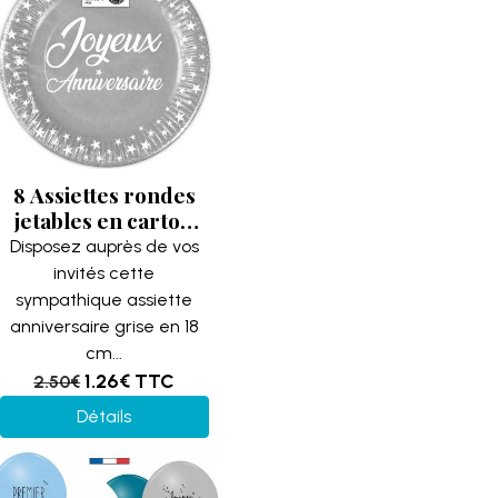
8 Assiettes rondes
jetables en carton
grise de 18 cm en
Disposez auprès de vos
Joyeux Anniversaire
invités cette
REF/AA1800G
sympathique assiette
anniversaire grise en 18
cm...
1.26€
TTC
2.50€
Détails