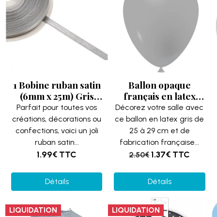
1 Bobine ruban satin
Ballon opaque
(6mm x 25m) Gris
français en latex
REF/RU325
gris 25cm (x10)
Parfait pour toutes vos
Décorez votre salle avec
REF/40265
créations, décorations ou
ce ballon en latex gris de
confections, voici un joli
25 à 29 cm et de
ruban satin...
fabrication française...
1.99€
TTC
1.37€
TTC
2.50€
Détails
Détails
LIQUIDATION
LIQUIDATION