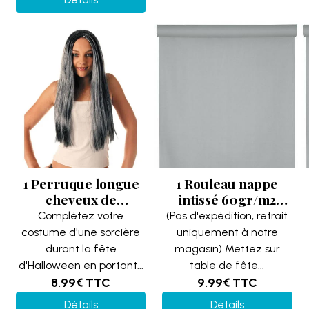
1 Perruque longue
1 Rouleau nappe
cheveux de
intissé 60gr/m2
sorcière: gris
(10m) Argent mat
Complétez votre
(Pas d'expédition, retrait
REF/873163
REF/8236
costume d'une sorcière
uniquement à notre
(Accessoire de
durant la fête
magasin) Mettez sur
déguisement
d'Halloween en portant...
table de fête...
Halloween)
8.99€
TTC
9.99€
TTC
Détails
Détails