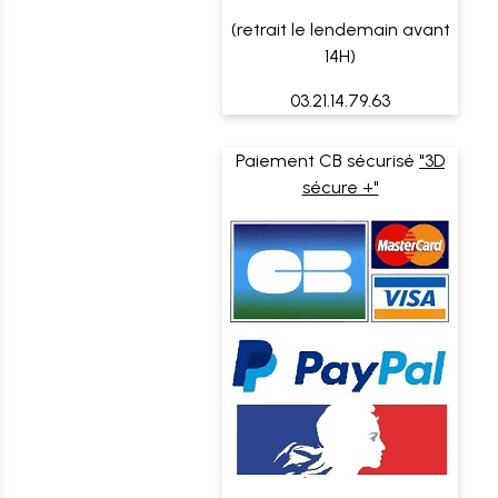
(retrait le lendemain avant
14H)
03.21.14.79.63
Paiement CB sécurisé
"3D
sécure +"