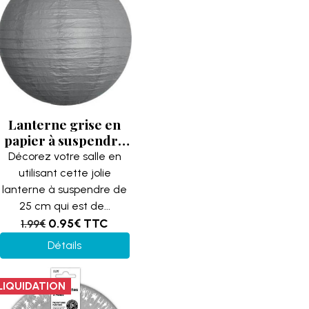
Lanterne grise en
papier à suspendre
de 25 cm (x1)
Décorez votre salle en
REF/LJ25G
utilisant cette jolie
lanterne à suspendre de
25 cm qui est de...
0.95€
TTC
1.99€
Détails
LIQUIDATION