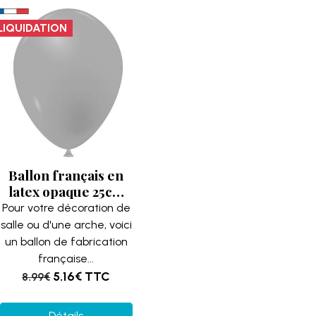
LIQUIDATION
Ballon français en
latex opaque 25cm
gris (x100)
Pour votre décoration de
REF/39184
salle ou d'une arche, voici
un ballon de fabrication
française...
5.16€
TTC
8.99€
Détails