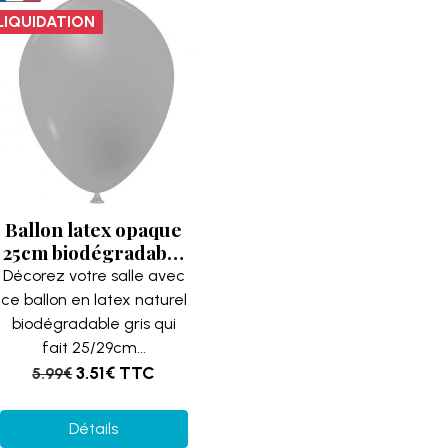
LIQUIDATION
Ballon latex opaque
25cm biodégradable
(x50) Gris REF/40647
Décorez votre salle avec
(Fabrication
ce ballon en latex naturel
française)
biodégradable gris qui
fait 25/29cm...
3.51€
TTC
5.99€
Détails