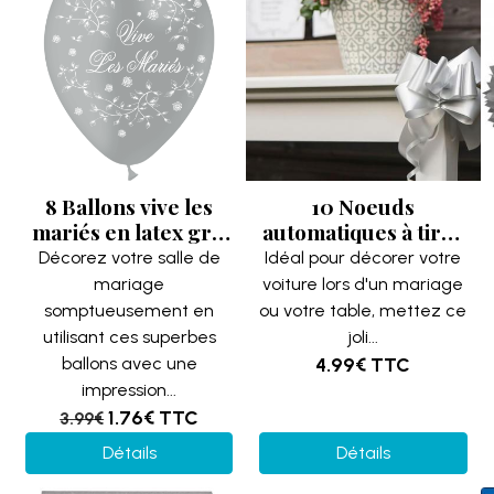
8 Ballons vive les
10 Noeuds
mariés en latex gris
automatiques à tirer
avec roses au style
(50mm) Gris Perle
Décorez votre salle de
Idéal pour décorer votre
Champêtre pour
REF/1831
mariage
voiture lors d'un mariage
mariage 30cm
somptueusement en
ou votre table, mettez ce
REF/GBT1214
utilisant ces superbes
joli...
ballons avec une
4.99€
TTC
impression...
1.76€
TTC
3.99€
Détails
Détails