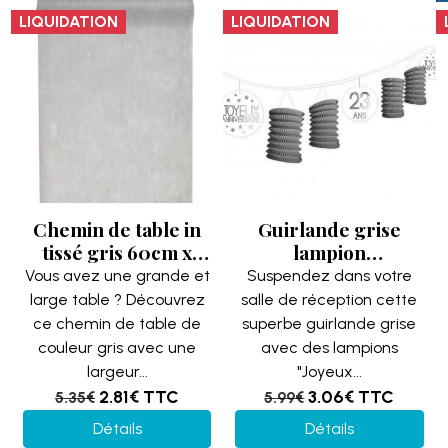
LIQUIDATION
LIQUIDATION
Chemin de table in
Guirlande grise
tissé gris 60cm x
lampion
10m (x1) REF/2810
anniversaire tous
Vous avez une grande et
Suspendez dans votre
âges (x1)
large table ? Découvrez
salle de réception cette
REF/GLTA00G
ce chemin de table de
superbe guirlande grise
couleur gris avec une
avec des lampions
largeur...
"Joyeux...
2.81€
TTC
3.06€
TTC
5.35€
5.99€
Détails
Détails