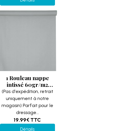
1 Rouleau nappe
intissé 60gr/m2
(25m) Argent mat
(Pas d'expédition, retrait
REF/8237
uniquement à notre
magasin) Parfait pour le
dressage...
19.99€
TTC
Détails