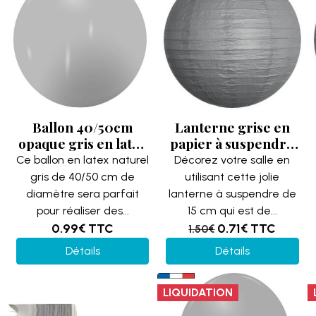
Ballon 40/50cm
Lanterne grise en
opaque gris en latex
papier à suspendre
naturel (x1)
de 15 cm (x1)
Ce ballon en latex naturel
Décorez votre salle en
REF/39382 Fabriqué
REF/LJ15G
gris de 40/50 cm de
utilisant cette jolie
en France
diamètre sera parfait
lanterne à suspendre de
pour réaliser des...
15 cm qui est de...
0.99€
TTC
0.71€
TTC
1.50€
Détails
Détails
LIQUIDATION