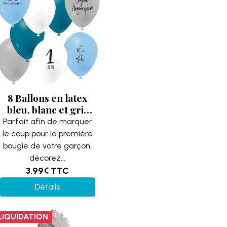
8 Ballons en latex
bleu, blanc et gris
pour fête
Parfait afin de marquer
anniversaire 1 an
le coup pour la première
REF/49084
bougie de votre garçon,
Fabrication
décorez...
française
3.99€
TTC
Détails
LIQUIDATION