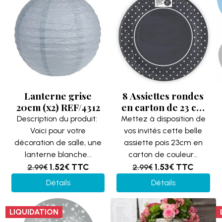
Lanterne grise
8 Assiettes rondes
20cm (x2) REF/4312
en carton de 23 cm
en gris avec pois
Description du produit:
Mettez à disposition de
décoratif REF/AF23G
Voici pour votre
vos invités cette belle
décoration de salle, une
assiette pois 23cm en
lanterne blanche...
carton de couleur...
1.52€
TTC
1.53€
TTC
2.99€
2.99€
Détails
Détails
LIQUIDATION