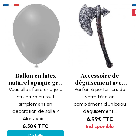
Ballon en latex
Accessoire de
naturel opaque gris
déguisement avec
de 15 cm (x100)
hache médiévale
Vous allez faire une jolie
Parfait à porter lors de
REF/39207
factice de 46 cm (x1)
structure ou tout
votre fête en
Fabrication France
REF/32568
simplement en
complément d'un beau
décoration de salle ?
déguisement,...
Alors, voici...
6.99€
TTC
6.50€
TTC
Indisponible
Détails