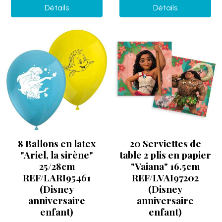
Détails
Détails
8 Ballons en latex
20 Serviettes de
"Ariel, la sirène"
table 2 plis en papier
25/28cm
"Vaiana" 16.5cm
REF/LARI95461
REF/LVAI97202
(Disney
(Disney
anniversaire
anniversaire
enfant)
enfant)