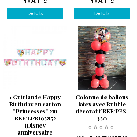
4.99€
TTC
4.99€
TTC
Détails
Détails
1 Guirlande Happy
Colonne de ballons
Birthday en carton
latex avec Bubble
"Princesses" 2m
décoratif REF/PES-
REF/LPRI93852
330
(Disney
anniversaire