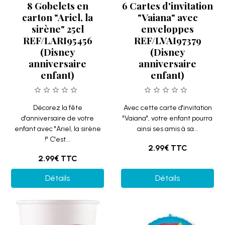
8 Gobelets en
6 Cartes d'invitation
carton "Ariel, la
"Vaiana" avec
sirène" 25cl
enveloppes
REF/LARI95456
REF/LVAI97379
(Disney
(Disney
anniversaire
anniversaire
enfant)
enfant)
Décorez la fête
Avec cette carte d'invitation
d'anniversaire de votre
"Vaiana", votre enfant pourra
enfant avec "Ariel, la sirène
ainsi ses amis à sa...
!" C'est...
2.99€
TTC
2.99€
TTC
Détails
Détails