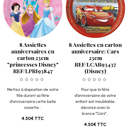
8 Assiettes
8 Assiettes en carton
anniversaires en
anniversaire: Cars
carton 23cm
23cm
"princesses Disney"
REF/LCAR93437
REF/LPRI93847
(Disney)
Mettez à disposition de votre
Pour que la fête
fille durant sa fête
d'anniversaire de votre
d'anniversaire cette belle
enfant soit inoubliable,
assiette...
décorez avec la
licence "Cars"...
4.50€
TTC
4.50€
TTC