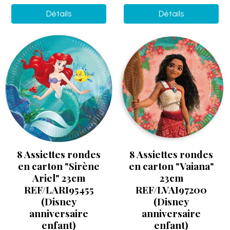
Détails
Détails
8 Assiettes rondes
8 Assiettes rondes
en carton "Sirène
en carton "Vaiana"
Ariel" 23cm
23cm
REF/LARI95455
REF/LVAI97200
(Disney
(Disney
anniversaire
anniversaire
enfant)
enfant)