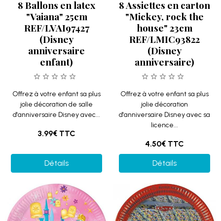
8 Ballons en latex
8 Assiettes en carton
"Vaiana" 25cm
"Mickey, rock the
REF/LVAI97427
house" 23cm
(Disney
REF/LMIC93822
anniversaire
(Disney
enfant)
anniversaire)
Offrez à votre enfant sa plus
Offrez à votre enfant sa plus
jolie décoration de salle
jolie décoration
d'anniversaire Disney avec...
d'anniversaire Disney avec sa
licence...
3.99€
TTC
4.50€
TTC
Détails
Détails