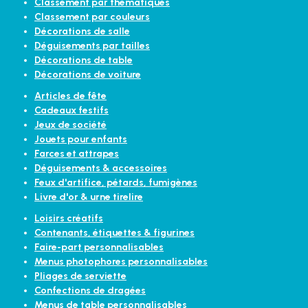
Classement par thématiques
Classement par couleurs
Décorations de salle
Déguisements par tailles
Décorations de table
Décorations de voiture
Articles de fête
Cadeaux festifs
Jeux de société
Jouets pour enfants
Farces et attrapes
Déguisements & accessoires
Feux d'artifice, pétards, fumigènes
Livre d'or & urne tirelire
Loisirs créatifs
Contenants, étiquettes & figurines
Faire-part personnalisables
Menus photophores personnalisables
Pliages de serviette
Confections de dragées
Menus de table personnalisables