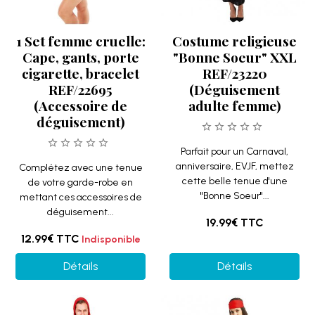
1 Set femme cruelle:
Costume religieuse
Cape, gants, porte
"Bonne Soeur" XXL
cigarette, bracelet
REF/23220
REF/22695
(Déguisement
(Accessoire de
adulte femme)
déguisement)
Parfait pour un Carnaval,
anniversaire, EVJF, mettez
Complétez avec une tenue
cette belle tenue d'une
de votre garde-robe en
"Bonne Soeur"...
mettant ces accessoires de
déguisement...
19.99€
TTC
12.99€
TTC
Indisponible
Détails
Détails