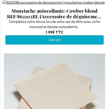
Moustache autocollante: Cowboy blond
REF/862203BL (Accessoire de déguisement
adulte)
Complétez votre tenue lors de votre soir de fête avec cette
moustache blonde autocollante...
1.99€
TTC
Détails