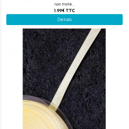
non traité...
1.99€
TTC
Détails