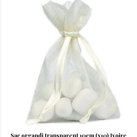
Sac organdi transparent 10cm (x10) Ivoire