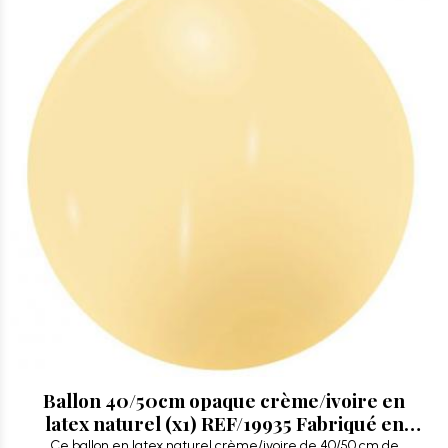
Ballon 40/50cm opaque crème/ivoire en
latex naturel (x1) REF/19935 Fabriqué en
France
Ce ballon en latex naturel crème/ivoire de 40/50 cm de