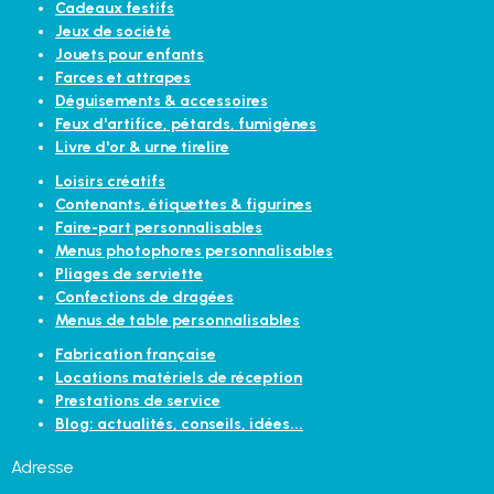
Cadeaux festifs
Jeux de société
Jouets pour enfants
Farces et attrapes
Déguisements & accessoires
Feux d'artifice, pétards, fumigènes
Livre d'or & urne tirelire
Loisirs créatifs
Contenants, étiquettes & figurines
Faire-part personnalisables
Menus photophores personnalisables
Pliages de serviette
Confections de dragées
Menus de table personnalisables
Fabrication française
Locations matériels de réception
Prestations de service
Blog: actualités, conseils, idées...
Adresse