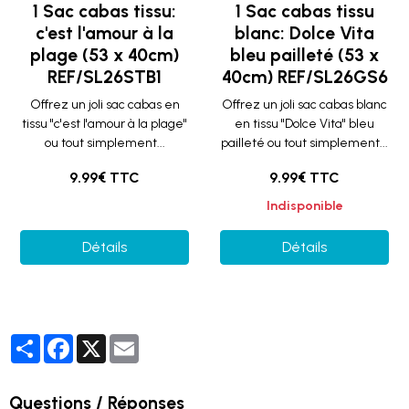
1 Sac cabas tissu:
1 Sac cabas tissu
c'est l'amour à la
blanc: Dolce Vita
plage (53 x 40cm)
bleu pailleté (53 x
REF/SL26STB1
40cm) REF/SL26GS6
Offrez un joli sac cabas en
Offrez un joli sac cabas blanc
tissu "c'est l'amour à la plage"
en tissu "Dolce Vita" bleu
ou tout simplement...
pailleté ou tout simplement...
9.99€ TTC
9.99€ TTC
Indisponible
Détails
Détails
Partager
Facebook
X
Email
Questions / Réponses