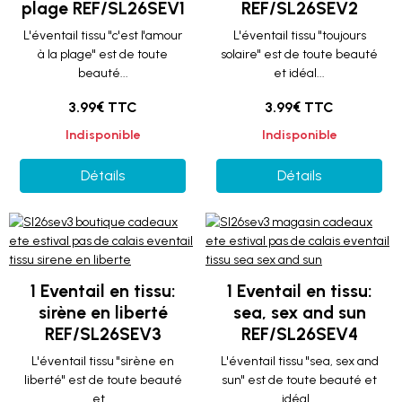
plage REF/SL26SEV1
REF/SL26SEV2
L'éventail tissu "c'est l'amour
L'éventail tissu "toujours
à la plage" est de toute
solaire" est de toute beauté
beauté...
et idéal...
3.99€ TTC
3.99€ TTC
Indisponible
Indisponible
Détails
Détails
1 Eventail en tissu:
1 Eventail en tissu:
sirène en liberté
sea, sex and sun
REF/SL26SEV3
REF/SL26SEV4
L'éventail tissu "sirène en
L'éventail tissu "sea, sex and
liberté" est de toute beauté
sun" est de toute beauté et
et...
idéal...