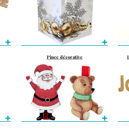
Pince décorative
L