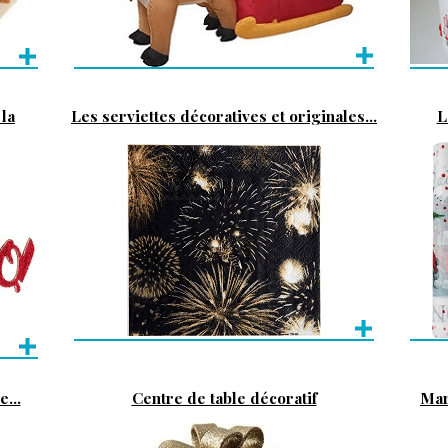
la
Les serviettes décoratives et originales...
L
...
Centre de table décoratif
Mar