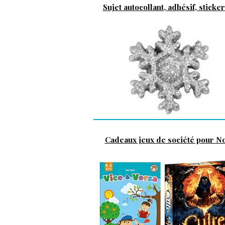
Sujet autocollant, adhésif, stickers
Cadeaux jeux de société pour N