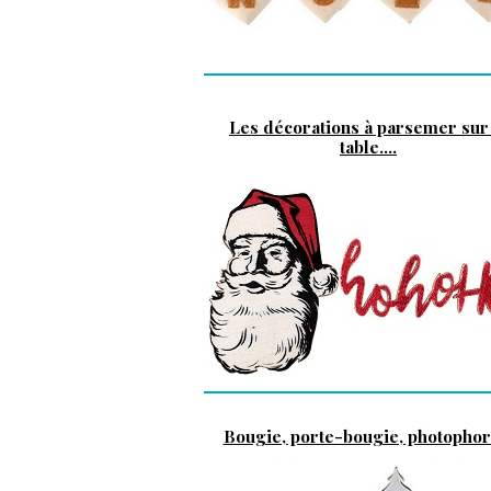
Les décorations à parsemer sur 
table....
Bougie, porte-bougie, photophore