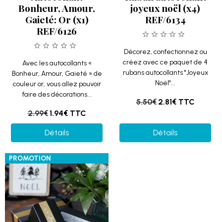
Bonheur, Amour,
joyeux noël (x4)
Gaieté: Or (x1)
REF/6134
REF/6126
Décorez, confectionnez ou
créez avec ce paquet de 4
Avec les autocollants «
rubans autocollants "Joyeux
Bonheur, Amour, Gaieté » de
Noël"...
couleur or, vous allez pouvoir
faire des décorations...
5.50€
2.81€
TTC
2.99€
1.94€
TTC
Détails
Détails
PROMOTION