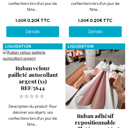
confections lors d'un jour de
confections lors d'un jour de
fête,...
fête,...
1.20€
0.20€
TTC
1.20€
0.20€
TTC
Détails
Détails
LIQUIDATION
LIQUIDATION
Ruban velour
pailleté autocollant
argent (x1)
REF/5644
Description du produit: Pour
décorer vos objets, vos
Ruban adhésif
confections lors d'un jour de
repositionnable
fête,...