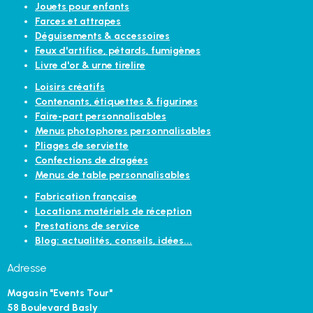
Jouets pour enfants
Farces et attrapes
Déguisements & accessoires
Feux d'artifice, pétards, fumigènes
Livre d'or & urne tirelire
Loisirs créatifs
Contenants, étiquettes & figurines
Faire-part personnalisables
Menus photophores personnalisables
Pliages de serviette
Confections de dragées
Menus de table personnalisables
Fabrication française
Locations matériels de réception
Prestations de service
Blog: actualités, conseils, idées...
Adresse
Magasin "Events Tour"
58 Boulevard Basly