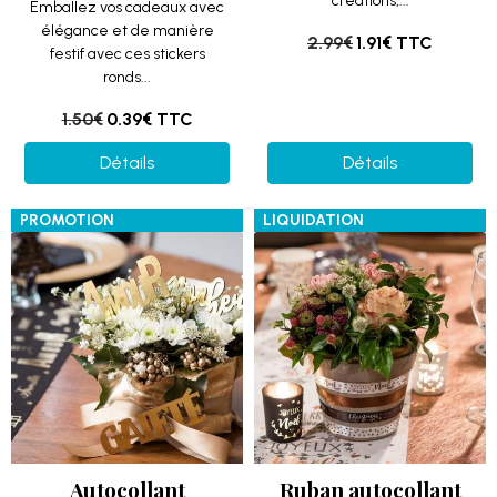
créations,...
Emballez vos cadeaux avec
élégance et de manière
2.99€
1.91€
TTC
festif avec ces stickers
ronds...
1.50€
0.39€
TTC
Détails
Détails
PROMOTION
LIQUIDATION
Autocollant
Ruban autocollant