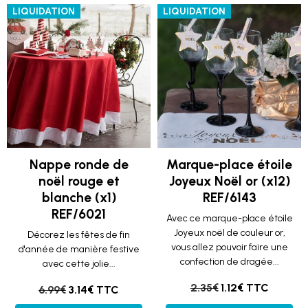
LIQUIDATION
LIQUIDATION
Nappe ronde de
Marque-place étoile
noël rouge et
Joyeux Noël or (x12)
blanche (x1)
REF/6143
REF/6021
Avec ce marque-place étoile
Joyeux noël de couleur or,
Décorez les fêtes de fin
vous allez pouvoir faire une
d'année de manière festive
confection de dragée...
avec cette jolie...
2.35€
1.12€ TTC
6.99€
3.14€ TTC