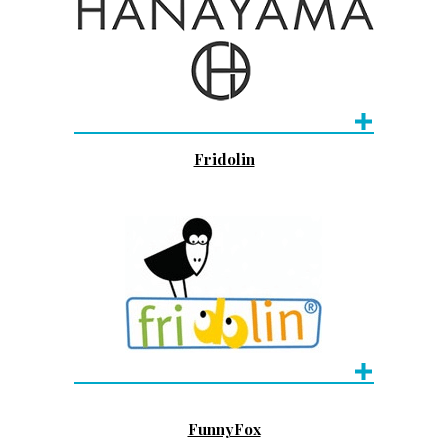
Fridolin
FunnyFox