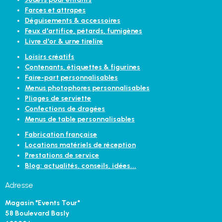
Farces et attrapes
Déguisements & accessoires
Feux d'artifice, pétards, fumigènes
Livre d'or & urne tirelire
Loisirs créatifs
Contenants, étiquettes & figurines
Faire-part personnalisables
Menus photophores personnalisables
Pliages de serviette
Confections de dragées
Menus de table personnalisables
Fabrication française
Locations matériels de réception
Prestations de service
Blog: actualités, conseils, idées...
Adresse
Magasin "Events Tour"
58 Boulevard Basly