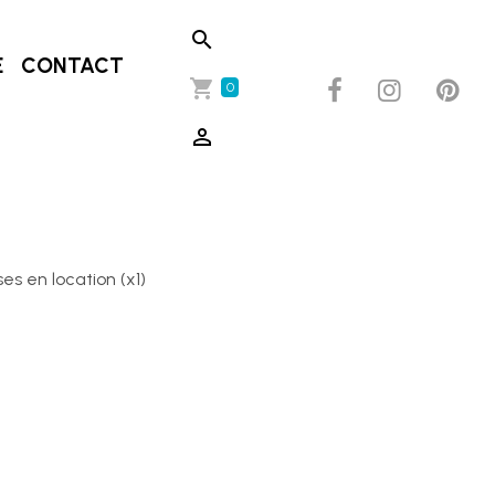
E
CONTACT
0
s en location (x1)