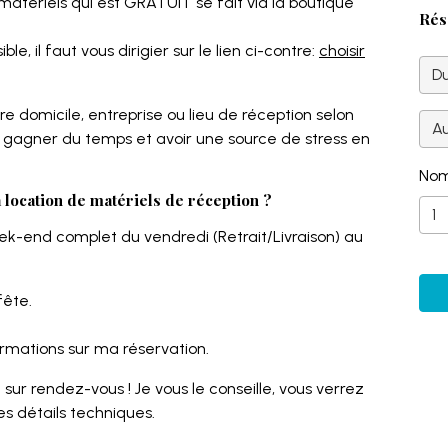
 matériels qui est GRATUIT se fait via la boutique
Rés
le, il faut vous dirigier sur le lien ci-contre:
choisir
D
tre domicile, entreprise ou lieu de réception selon
A
 gagner du temps et avoir une source de stress en
Nom
location de matériels de réception ?
eek-end complet du vendredi (Retrait/Livraison) au
fête.
ormations sur ma réservation.
e sur rendez-vous ! Je vous le conseille, vous verrez
res détails techniques.