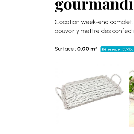
gourmandise
(Location week-end complet: 2
pouvoir y mettre des confecti
Surface :
0.00 m²
Référence : EV-336