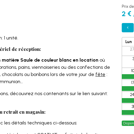
Prix de
2 € 
: 1 unité.
Lun
ériel de réception:
2
n matière Saule de couleur blanc en location
où
rations, pains, viennoiseries ou des confections de
1
hocolats ou bonbons lors de votre jour de
fête
:
Communion…
1
ns, découvrez nos contenants sur le lien suivant:
2
3
u retrait en magasin:
 les détails techniques ci-dessous:
Dispon