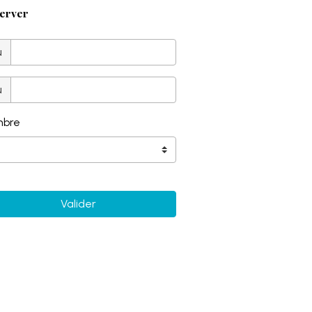
erver
u
u
bre
Valider