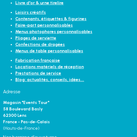
Livre d'or & urne tirelire
Loisirs créatifs
Contenants, étiquettes & figurines
Faire-part personnalisables
Menus photophores personnalisables
Pliages de serviette
Confections de dragées
Menus de table personnalisables
Fabrication française
Locations matériels de réception
Prestations de service
Blog: actualités, conseils, idées...
Adresse
Magasin "Events Tour"
58 Boulevard Basly
62300 Lens
France - Pas-de-Calais
(Hauts-de-France)