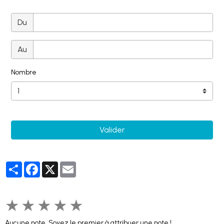
Du
Au
Nombre
Valider
Partager
Facebook
X
Email
★
★
★
★
★
Aucune note. Soyez le premier à attribuer une note !