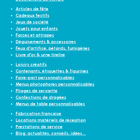
Articles de fête
Cadeaux festifs
Jeux de société
Jouets pour enfants
Farces et attrapes
Déguisements & accessoires
Feux d'artifice, pétards, fumigènes
Livre d'or & urne tirelire
Loisirs créatifs
Contenants, étiquettes & figurines
Faire-part personnalisables
Menus photophores personnalisables
Pliages de serviette
Confections de dragées
Menus de table personnalisables
Fabrication française
Locations matériels de réception
Prestations de service
Blog: actualités, conseils, idées...