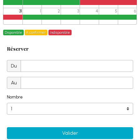
31
1
2
3
4
5
6
Disponible
À confirmer
Indisponible
Réserver
Du
Au
Nombre
Valider