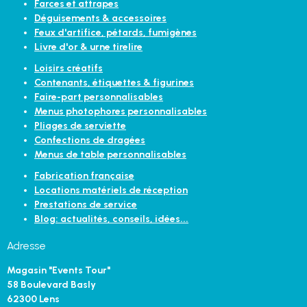
Farces et attrapes
Déguisements & accessoires
Feux d'artifice, pétards, fumigènes
Livre d'or & urne tirelire
Loisirs créatifs
Contenants, étiquettes & figurines
Faire-part personnalisables
Menus photophores personnalisables
Pliages de serviette
Confections de dragées
Menus de table personnalisables
Fabrication française
Locations matériels de réception
Prestations de service
Blog: actualités, conseils, idées...
Adresse
Magasin "Events Tour"
58 Boulevard Basly
62300 Lens