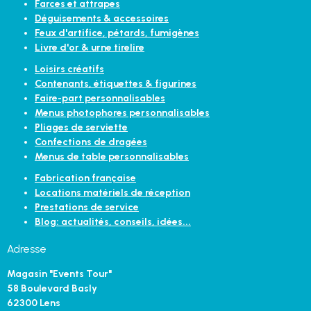
Farces et attrapes
Déguisements & accessoires
Feux d'artifice, pétards, fumigènes
Livre d'or & urne tirelire
Loisirs créatifs
Contenants, étiquettes & figurines
Faire-part personnalisables
Menus photophores personnalisables
Pliages de serviette
Confections de dragées
Menus de table personnalisables
Fabrication française
Locations matériels de réception
Prestations de service
Blog: actualités, conseils, idées...
Adresse
Magasin "Events Tour"
58 Boulevard Basly
62300 Lens