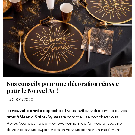
Nos conseils pour une décoration réussie
pour le Nouvel An !
Le 01/04/2020
La
nouvelle année
approche et vous invitez votre famille ou vos
amis à fêter la
Saint-Sylvestre
comme il se doit chez vous.
Après
Noël
c'est le dernier événement de l'année et vous ne
devez pas vous louper. Alors on va vous donner un maximum