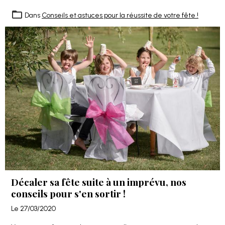
d'informations pour faire une jolie
décoration de réveillon
, chic
et raffinée !
Dans
Conseils et astuces pour la réussite de votre fête !
Décaler sa fête suite à un imprévu, nos
conseils pour s'en sortir !
Le 27/03/2020