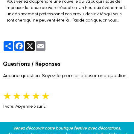
Vous venez d'apprendre une nouvelle qui va ou qui risque de
menacer la tenue de votre réception. Un heureux événement,
un déplacement professionnel non prévu, des invités qui vous
sont chers qui ne peuvent être là... Pas de panique, on vous
conseille sur ce qu'il est important de faire dans ces situations !
Partager
Facebook
X
Email
Questions / Réponses
Aucune question. Soyez le premier à poser une question.
★
★
★
★
★
1
vote. Moyenne
5
sur 5.
Venez découvrir notre boutique festive avec décorations,