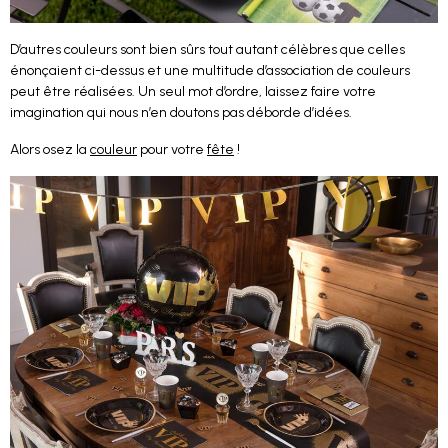
D’autres couleurs sont bien sûrs tout autant célèbres que celles
énonçaient ci-dessus et une multitude d’association de couleurs
peut être réalisées. Un seul mot d’ordre, laissez faire votre
imagination qui nous n’en doutons pas déborde d’idées.
Alors osez la
couleur
pour votre
fête
!