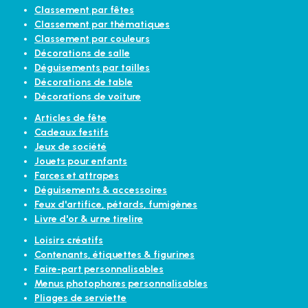
Classement par fêtes
Classement par thématiques
Classement par couleurs
Décorations de salle
Déguisements par tailles
Décorations de table
Décorations de voiture
Articles de fête
Cadeaux festifs
Jeux de société
Jouets pour enfants
Farces et attrapes
Déguisements & accessoires
Feux d'artifice, pétards, fumigènes
Livre d'or & urne tirelire
Loisirs créatifs
Contenants, étiquettes & figurines
Faire-part personnalisables
Menus photophores personnalisables
Pliages de serviette