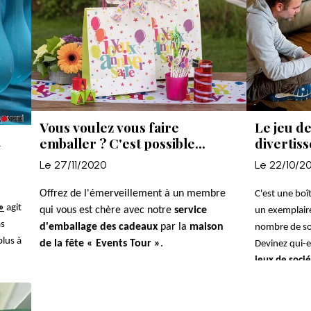
Vous voulez vous faire
Le jeu de
u
emballer ? C'est possible...
divertis
diversité 
Le 27/11/2020
Le 22/10/2
Offrez de l'émerveillement à un membre
C'est une boî
»
agit
qui vous est chère avec notre
service
un exemplair
as
d'emballage des cadeaux
par la
maison
nombre de sou
plus à
de la fête « Events Tour »
.
Devinez qui-e
jeux de soci