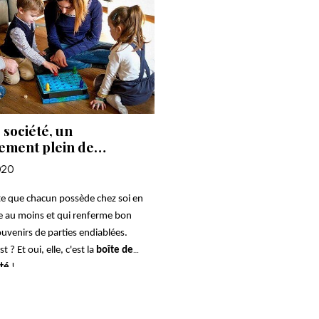
 société, un
sement plein de
!
020
te que chacun possède chez soi en
e au moins et qui renferme bon
venirs de parties endiablées.
st ?
Et oui, elle, c'est la
boîte de
été
!