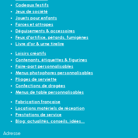
Cadeaux festifs
Jeux de société
Jouets pour enfants
Farces et attrapes
Déguisements & accessoires
Feux d'artifice, pétards, fumigènes
Livre d'or & urne tirelire
Loisirs créatifs
Contenants, étiquettes & figurines
Faire-part personnalisables
Menus photophores personnalisables
Pliages de serviette
Confections de dragées
Menus de table personnalisables
Fabrication française
Locations matériels de réception
Prestations de service
Blog: actualités, conseils, idées...
Adresse