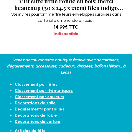
1 Tirelire urne ronde en bois: merci
beaucoup (30 x 24.5 x 21cm) Bleu indigo
REF/97529
Vos invités pourront mettre leurs enveloppes surprises dans
cette jolie urne ronde en bois...
14.99€
TTC
Indisponible
Venez découvrir notre boutique festive avec décorations,
déguisements, accessoires, cadeaux, dragées, ballon Hélium... à
Lens !
Classement par fêtes
Classement par thématiques
Classement par couleurs
Décorations de salle
Déguisements par tailles
Décorations de table
Décorations de voiture
Articles de fête