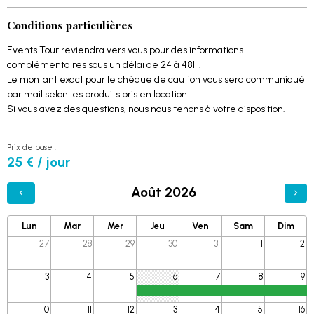
Conditions particulières
Events Tour reviendra vers vous pour des informations
complémentaires sous un délai de 24 à 48H.
Le montant exact pour le chèque de caution vous sera communiqué
par mail selon les produits pris en location.
Si vous avez des questions, nous nous tenons à votre disposition.
Prix de base :
25 € / jour
Août 2026
Lun
Mar
Mer
Jeu
Ven
Sam
Dim
27
28
29
30
31
1
2
3
4
5
6
7
8
9
10
11
12
13
14
15
16