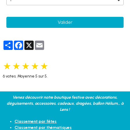
Valider
Partager
Facebook
X
Email
★
★
★
★
★
6
votes. Moyenne
5
sur 5.
Venez découvrir notre boutique festive avec décorations,
déguisements, accessoires, cadeaux, dragées, ballon Hélium... à
Lens !
Classement par fêtes
Classement par thématiques