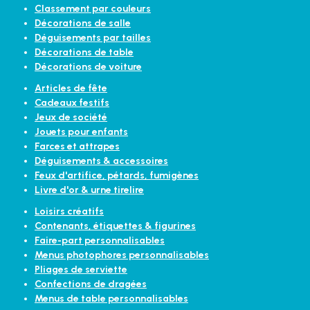
Classement par couleurs
Décorations de salle
Déguisements par tailles
Décorations de table
Décorations de voiture
Articles de fête
Cadeaux festifs
Jeux de société
Jouets pour enfants
Farces et attrapes
Déguisements & accessoires
Feux d'artifice, pétards, fumigènes
Livre d'or & urne tirelire
Loisirs créatifs
Contenants, étiquettes & figurines
Faire-part personnalisables
Menus photophores personnalisables
Pliages de serviette
Confections de dragées
Menus de table personnalisables