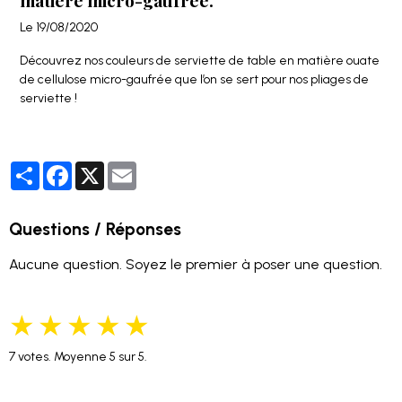
matière micro-gaufrée.
Le 19/08/2020
Découvrez nos couleurs de serviette de table en matière ouate
de cellulose micro-gaufrée que l’on se sert pour nos pliages de
serviette !
Partager
Facebook
X
Email
Questions / Réponses
Aucune question. Soyez le premier à poser une question.
★
★
★
★
★
7
votes. Moyenne
5
sur 5.