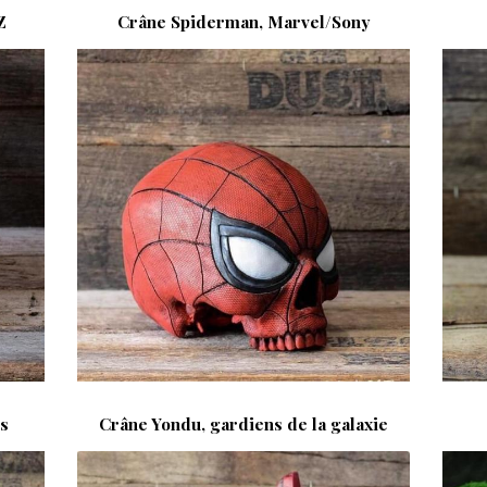
Z
Crâne Spiderman, Marvel/Sony
s
Crâne Yondu, gardiens de la galaxie