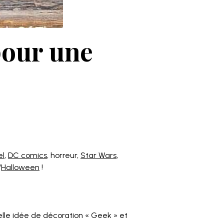
pour une
el
,
DC comics
, horreur,
Star Wars
,
’
Halloween
!
elle idée de décoration « Geek » et