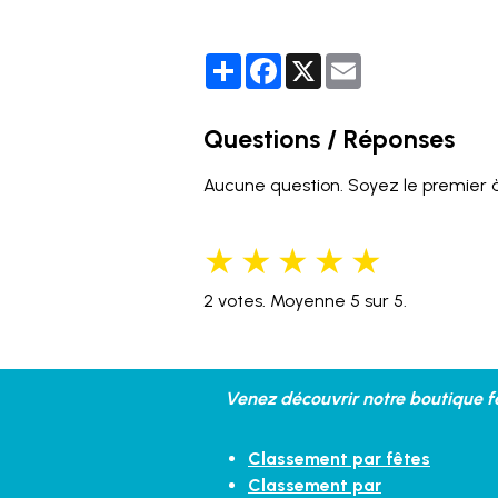
Partager
Facebook
X
Email
Questions / Réponses
Aucune question. Soyez le premier à
★
★
★
★
★
2
votes. Moyenne
5
sur 5.
Venez découvrir notre boutique fe
Classement par fêtes
Classement par