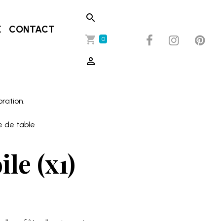
E
CONTACT
0
oration.
e de table
ile (x1)