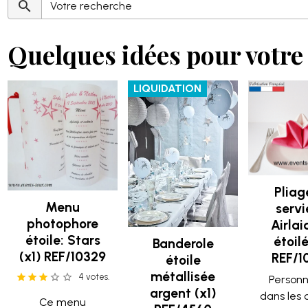
Quelques idées pour votre 
LIQUIDATION
Pliag
Menu
servi
photophore
Airlai
étoile: Stars
étoilé
Banderole
(x1) REF/10329
REF/1
étoile
métallisée
4 votes.
Personn
argent (x1)
dans les 
Ce menu