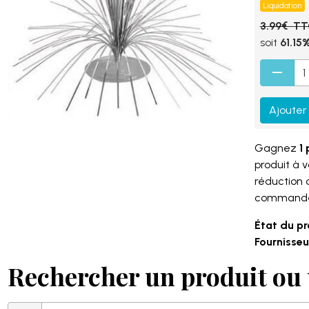
Liquidation
3.99€ T
soit
61.15
Ajouter
Gagnez
1 
produit à 
réduction
command
État du pr
Fournisseur
Rechercher un produit ou 