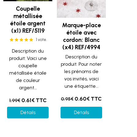
Coupelle
métallisée
étoile argent
Marque-place
(x1) REF/5119
étoile avec
cordon: Blanc
1 vote.
(x4) REF/4994
Description du
Description du
produit: Voici une
produit: Pour noter
coupelle
les prénoms de
métallisée étoile
vos invités, voici
de couleur
une étiquette...
argent...
0.60€ TTC
0.95€
0.61€ TTC
1.99€
Détails
Détails