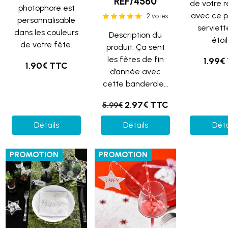
REF/4560
de votre 
photophore est
avec ce p
2 votes.
personnalisable
serviette
dans les couleurs
Description du
étoil
de votre fête.
produit: Ça sent
les fêtes de fin
1.99€
1.90€ TTC
d’année avec
cette banderole...
2.97€ TTC
5.99€
Détails
Détails
Déta
PROMOTION
PROMOTION