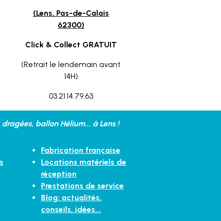
(Lens, Pas-de-Calais
62300)
Click & Collect GRATUIT
(Retrait le lendemain avant
14H)
03.21.14.79.63
dragées, ballon Hélium... à Lens !
Fabrication française
s
Locations matériels de
réception
Prestations de service
Blog: actualités,
conseils, idées...