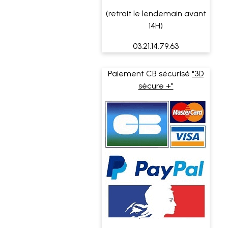
(retrait le lendemain avant
14H)
03.21.14.79.63
Paiement CB sécurisé
"3D
sécure +"