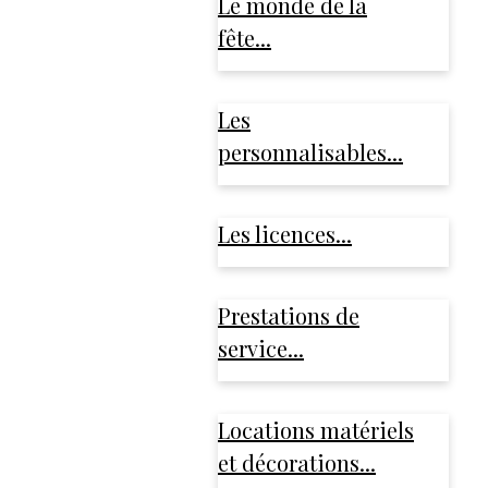
Le monde de la
fête...
Les
personnalisables...
Les licences...
Prestations de
service...
Locations matériels
et décorations...