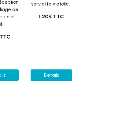
réception
serviette « étoile...
liage de
1.20€ TTC
 « ciel
é...
 TTC
ils
Détails