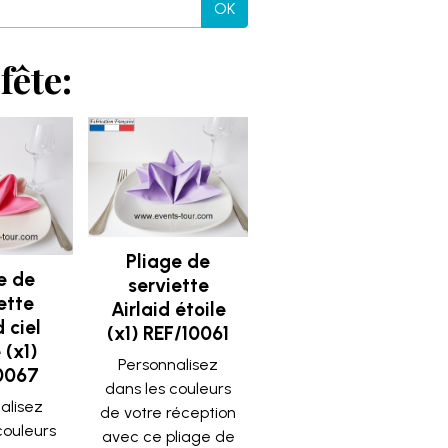
OK
fête:
Pliage de
e de
serviette
ette
Airlaid étoile
d ciel
(x1) REF/10061
 (x1)
Personnalisez
0067
dans les couleurs
alisez
de votre réception
couleurs
avec ce pliage de