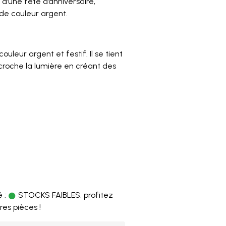
 d’une fête d’anniversaire,
 de couleur argent.
leur argent et festif. Il se tient
croche la lumière en créant des
 :
STOCKS FAIBLES, profitez
res pièces !