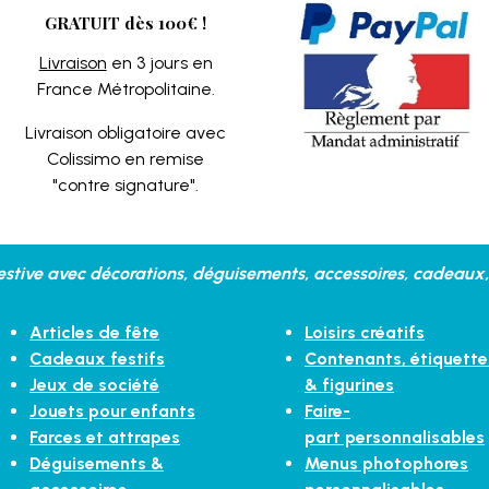
GRATUIT dès 100€ !
Livraison
en 3 jours en
France Métropolitaine.
Livraison obligatoire avec
Colissimo en remise
"contre signature".
stive avec décorations, déguisements, accessoires, cadeaux, 
Articles de fête
Loisirs créatifs
Cadeaux festifs
Contenants, étiquette
Jeux de société
& figurines
Jouets pour enfants
Faire-
Farces et attrapes
part personnalisables
Déguisements &
Menus photophores