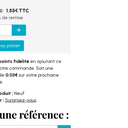
1.55€ TTC
TC
%
de remise
 au panier
points fidélité
en ajoutant ce
votre commande. Soit une
 de
0.03€
sur votre prochaine
e.
oduit :
Neuf
 :
Surprisez-vous
une référence :