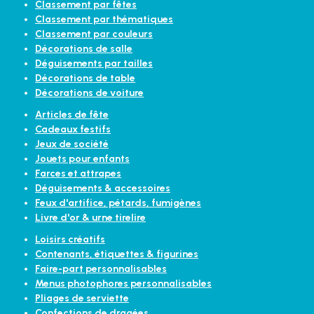
Classement par fêtes
Classement par thématiques
Classement par couleurs
Décorations de salle
Déguisements par tailles
Décorations de table
Décorations de voiture
Articles de fête
Cadeaux festifs
Jeux de société
Jouets pour enfants
Farces et attrapes
Déguisements & accessoires
Feux d'artifice, pétards, fumigènes
Livre d'or & urne tirelire
Loisirs créatifs
Contenants, étiquettes & figurines
Faire-part personnalisables
Menus photophores personnalisables
Pliages de serviette
Confections de dragées