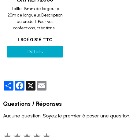
Taille: 15mm de largeur x
20m de longueur.Description
du produit: Pour vos
confections, créations...
1.80€
0.81€ TTC
Détails
Partager
Facebook
X
Email
Questions / Réponses
Aucune question. Soyez le premier à poser une question.
★
★
★
★
★