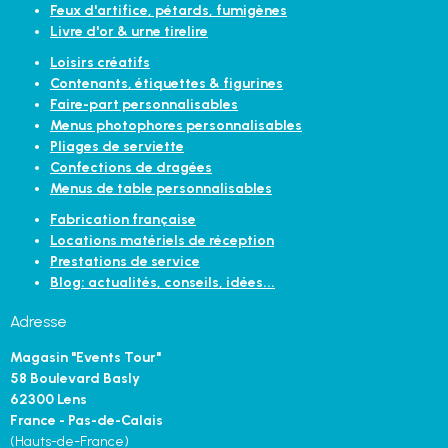
Feux d'artifice, pétards, fumigènes
Livre d'or & urne tirelire
Loisirs créatifs
Contenants, étiquettes & figurines
Faire-part personnalisables
Menus photophores personnalisables
Pliages de serviette
Confections de dragées
Menus de table personnalisables
Fabrication française
Locations matériels de réception
Prestations de service
Blog: actualités, conseils, idées...
Adresse
Magasin "Events Tour"
58 Boulevard Basly
62300 Lens
France - Pas-de-Calais
(Hauts-de-France)