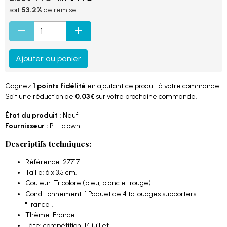
soit
53.2%
de remise
Ajouter au panier
Gagnez
1 points fidélité
en ajoutant ce produit à votre commande.
Soit une réduction de
0.03€
sur votre prochaine commande.
État du produit :
Neuf
Fournisseur :
Ptit clown
Descriptifs techniques:
Référence: 27717.
Taille: 6 x 3.5 cm.
Couleur:
Tricolore (bleu, blanc et rouge).
Conditionnement: 1 Paquet de 4 tatouages supporters
"France".
Thème:
France
.
Fête: compétition;
14 juillet
.