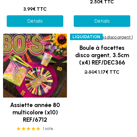
2.50€ TTC
3.99€ TTC
Détails
Détails
LIQUIDATION
Boule à facettes
disco argent, 3.5cm
(x4) REF/DEC366
2.50€
1.17€ TTC
Assiette année 80
multicolore (x10)
REF/6712
1 vote.