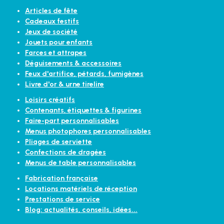
Articles de fête
Cadeaux festifs
Jeux de société
Jouets pour enfants
Farces et attrapes
Déguisements & accessoires
Feux d'artifice, pétards, fumigènes
Livre d'or & urne tirelire
Loisirs créatifs
Contenants, étiquettes & figurines
Faire-part personnalisables
Menus photophores personnalisables
Pliages de serviette
Confections de dragées
Menus de table personnalisables
Fabrication française
Locations matériels de réception
Prestations de service
Blog: actualités, conseils, idées...