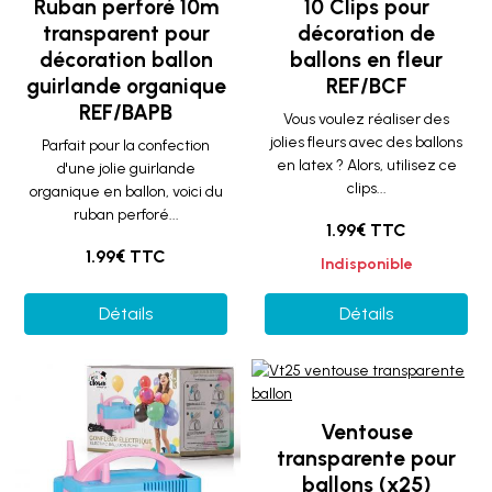
Ruban perforé 10m
10 Clips pour
transparent pour
décoration de
décoration ballon
ballons en fleur
guirlande organique
REF/BCF
REF/BAPB
Vous voulez réaliser des
jolies fleurs avec des ballons
Parfait pour la confection
en latex ? Alors, utilisez ce
d'une jolie guirlande
clips...
organique en ballon, voici du
ruban perforé...
1.99€ TTC
1.99€ TTC
Indisponible
Détails
Détails
Ventouse
transparente pour
ballons (x25)