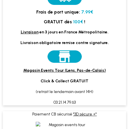
Frais de port unique:
7.99€
GRATUIT dès
100€
!
Livraison
en 3 jours en France Métropolitaine.
Livraison obligatoire remise contre signature.
Magasin Events Tour (Lens, Pas-de-Calais)
Click & Collect GRATUIT
(retrait le lendemain avant 14H)
03.21.14.79.63
Paiement CB sécurisé
"3D sécure +"