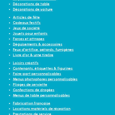
Décorations de table
Décorations de voiture
Articles de fête
Cadeaux festifs
Jeux de société
Jouets pour enfants
Farces et attrapes
Déguisements & accessoires
Feux d'artifice, pétards, fumigènes
Livre d'or & urne tirelire
Loisirs créatifs
Contenants, étiquettes & figurines
Faire-part personnalisables
Menus photophores personnalisables
Pliages de serviette
Confections de dragées
Menus de table personnalisables
Fabrication française
Locations matériels de réception
Prestations de service