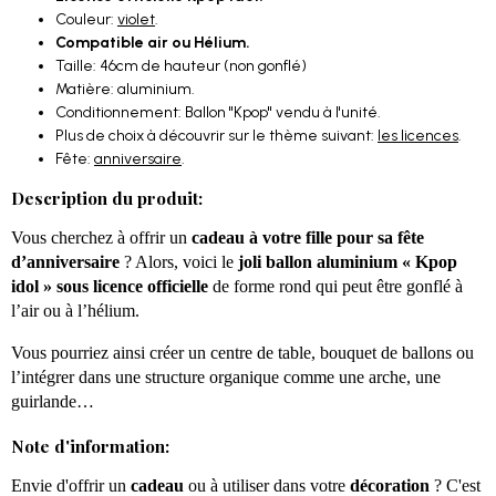
Couleur:
violet
.
Compatible air ou Hélium.
Taille: 46cm de hauteur (non gonflé)
Matière: aluminium.
Conditionnement: Ballon "Kpop" vendu à l'unité.
Plus de choix à découvrir sur le thème suivant:
les licences
.
Fête:
anniversaire
.
Description du produit:
Vous cherchez à offrir un
cadeau à votre fille pour sa fête
d’anniversaire
? Alors, voici le
joli ballon aluminium « Kpop
idol » sous licence officielle
de forme rond qui peut être gonflé à
l’air ou à l’hélium.
Vous pourriez ainsi créer un centre de table, bouquet de ballons ou
l’intégrer dans une structure organique comme une arche, une
guirlande…
Note d'information:
Envie d'offrir un
cadeau
ou à utiliser dans votre
décoration
? C'est