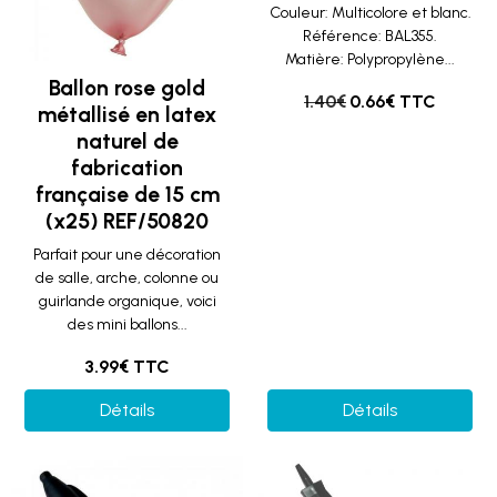
Couleur: Multicolore et blanc.
Référence: BAL355.
Matière: Polypropylène...
Ballon rose gold
1.40€
0.66€ TTC
métallisé en latex
naturel de
fabrication
française de 15 cm
(x25) REF/50820
Parfait pour une décoration
de salle, arche, colonne ou
guirlande organique, voici
des mini ballons...
3.99€ TTC
Détails
Détails