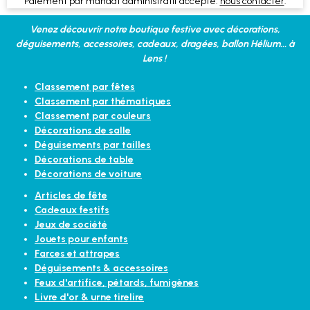
Paiement par mandat administratif accepté:
nous contacter
.
Venez découvrir notre boutique festive avec décorations,
déguisements, accessoires, cadeaux, dragées, ballon Hélium... à
Lens !
Classement par fêtes
Classement par thématiques
Classement par couleurs
Décorations de salle
Déguisements par tailles
Décorations de table
Décorations de voiture
Articles de fête
Cadeaux festifs
Jeux de société
Jouets pour enfants
Farces et attrapes
Déguisements & accessoires
Feux d'artifice, pétards, fumigènes
Livre d'or & urne tirelire