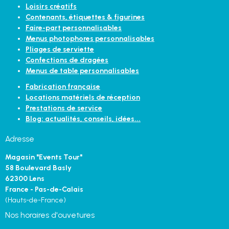
Loisirs créatifs
Contenants, étiquettes & figurines
Faire-part personnalisables
Menus photophores personnalisables
Pliages de serviette
Confections de dragées
Menus de table personnalisables
Fabrication française
Locations matériels de réception
Prestations de service
Blog: actualités, conseils, idées...
Adresse
Magasin "Events Tour"
58 Boulevard Basly
62300 Lens
France - Pas-de-Calais
(Hauts-de-France)
Nos horaires d'ouvetures