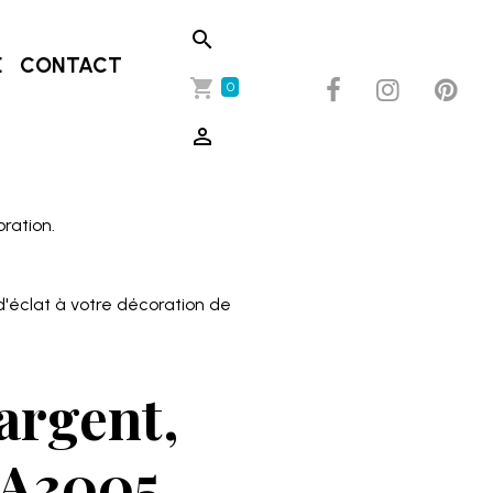
E
CONTACT
0
oration.
d'éclat à votre décoration de
argent,
BA3005