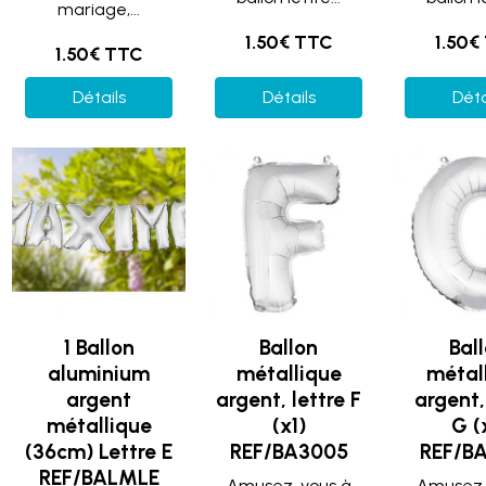
mariage,...
1.50€ TTC
1.50€
1.50€ TTC
Détails
Détails
Déta
1 Ballon
Ballon
Bal
aluminium
métallique
métal
argent
argent, lettre F
argent,
métallique
(x1)
G (
(36cm) Lettre E
REF/BA3005
REF/B
REF/BALMLE
Amusez-vous à
Amusez-