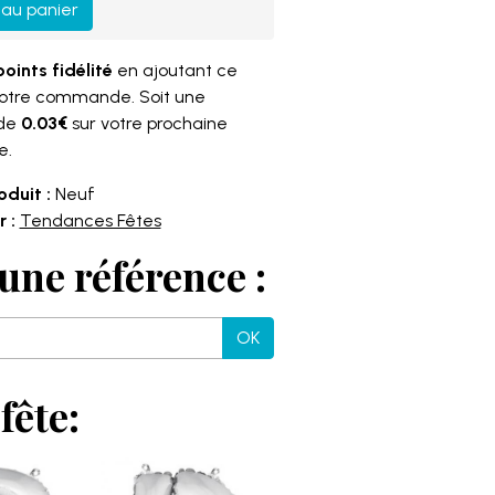
 au panier
points fidélité
en ajoutant ce
votre commande. Soit une
 de
0.03€
sur votre prochaine
e.
oduit :
Neuf
 :
Tendances Fêtes
une référence :
OK
fête: