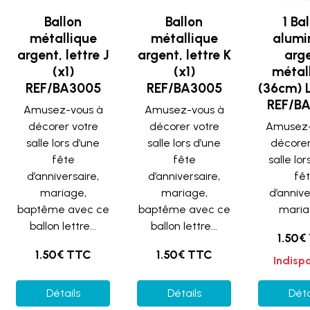
Ballon
Ballon
1 Ba
métallique
métallique
alumi
argent, lettre J
argent, lettre K
arg
(x1)
(x1)
métal
REF/BA3005
REF/BA3005
(36cm) L
REF/B
Amusez-vous à
Amusez-vous à
décorer votre
décorer votre
Amusez-
salle lors d’une
salle lors d’une
décorer
fête
fête
salle lor
d’anniversaire,
d’anniversaire,
fê
mariage,
mariage,
d’annive
baptême avec ce
baptême avec ce
mariag
ballon lettre...
ballon lettre...
1.50€
1.50€ TTC
1.50€ TTC
Indisp
Détails
Détails
Déta