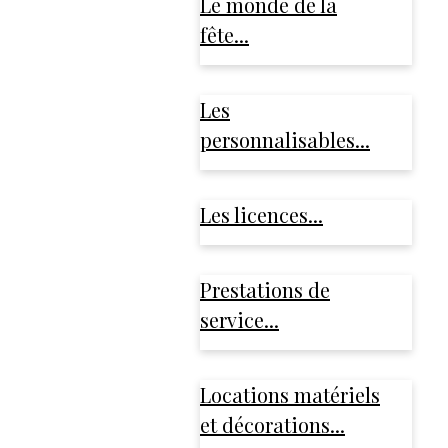
Le monde de la
fête...
Les
personnalisables...
Les licences...
Prestations de
service...
Locations matériels
et décorations...