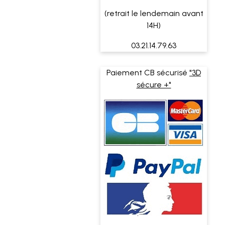
(retrait le lendemain avant
14H)
03.21.14.79.63
Paiement CB sécurisé
"3D
sécure +"