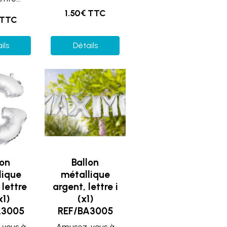
1.50€ TTC
 TTC
ils
Détails
lon
Ballon
lique
métallique
 lettre
argent, lettre i
x1)
(x1)
A3005
REF/BA3005
vous à
Amusez-vous à