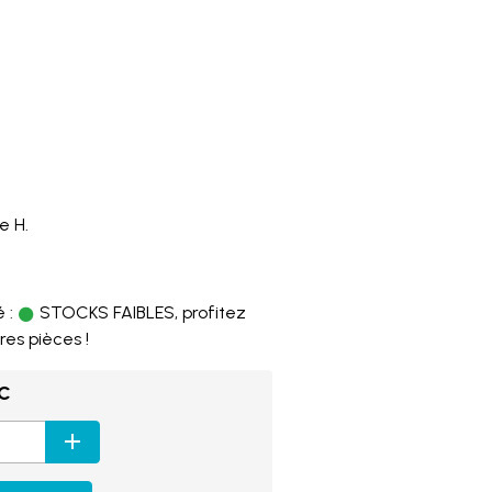
e H.
4
 :
STOCKS FAIBLES, profitez
res pièces !
TC