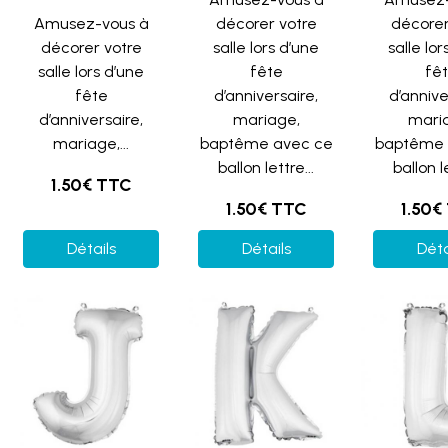
Amusez-vous à
décorer votre
décorer
décorer votre
salle lors d’une
salle lor
salle lors d’une
fête
fê
fête
d’anniversaire,
d’annive
d’anniversaire,
mariage,
mari
mariage,...
baptême avec ce
baptême 
ballon lettre...
ballon le
1.50€ TTC
1.50€ TTC
1.50€
Détails
Détails
Déta