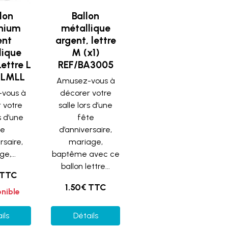
llon
Ballon
nium
métallique
ent
argent, lettre
lique
M (x1)
ettre L
REF/BA3005
ALMLL
Amusez-vous à
vous à
décorer votre
 votre
salle lors d’une
s d’une
fête
te
d’anniversaire,
rsaire,
mariage,
e,...
baptême avec ce
ballon lettre...
 TTC
1.50€ TTC
onible
ils
Détails