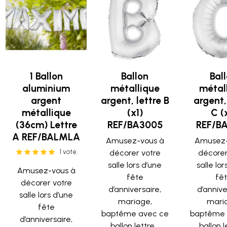
1 Ballon
Ballon
Bal
aluminium
métallique
métal
argent
argent, lettre B
argent,
métallique
(x1)
C (
(36cm) Lettre
REF/BA3005
REF/B
A REF/BALMLA
Amusez-vous à
Amusez-
1 vote.
décorer votre
décorer
salle lors d’une
salle lor
Amusez-vous à
fête
fê
décorer votre
d’anniversaire,
d’annive
salle lors d’une
mariage,
mari
fête
baptême avec ce
baptême 
d’anniversaire,
ballon lettre...
ballon le