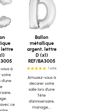
lon
Ballon
lique
métallique
 lettre
argent, lettre
x1)
D (x1)
A3005
REF/BA3005
vous à
1 vote.
 votre
Amusez-vous à
s d’une
décorer votre
te
salle lors d’une
rsaire,
fête
age,
d’anniversaire,
avec ce
mariage,...
ttre...