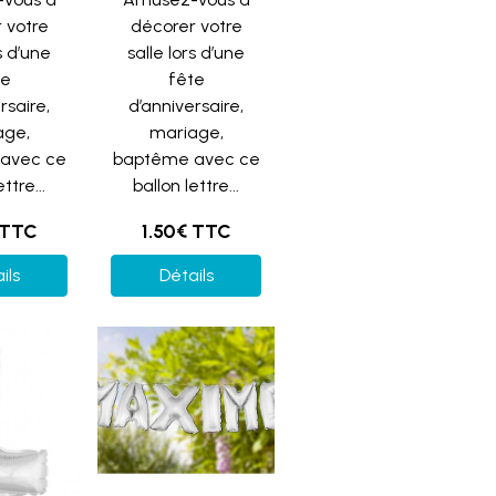
 votre
décorer votre
s d’une
salle lors d’une
te
fête
rsaire,
d’anniversaire,
age,
mariage,
avec ce
baptême avec ce
ttre...
ballon lettre...
 TTC
1.50€ TTC
ils
Détails