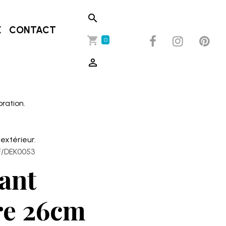
E
CONTACT
0
oration.
extérieur.
F/DEK0053
ant
re 26cm