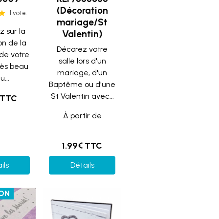
(Décoration
1 vote.
mariage/St
z sur la
Valentin)
on de la
Décorez votre
 de votre
salle lors d'un
rès beau
mariage, d'un
...
Baptême ou d'une
St Valentin avec...
 TTC
À partir de
1.99€ TTC
ils
Détails
ION