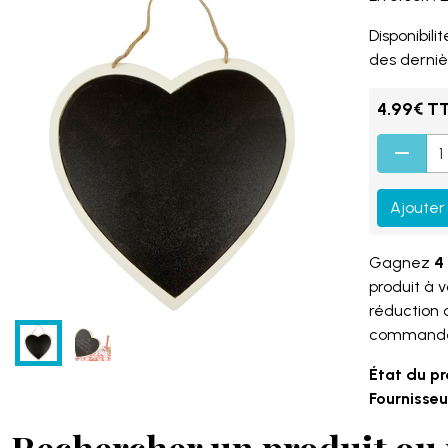
Disponibilité
des derniè
4.99€ T
Ajouter
Gagnez
4 
produit à 
réduction
command
État du pr
Fournisseur