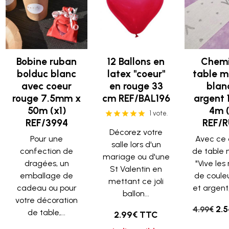
Bobine ruban
12 Ballons en
Chemi
bolduc blanc
latex "coeur"
table m
avec coeur
en rouge 33
blan
rouge 7.5mm x
cm REF/BAL196
argent 
50m (x1)
4m (
1 vote.
REF/3994
REF/R
Décorez votre
Pour une
Avec ce
salle lors d'un
confection de
de table
mariage ou d'une
dragées, un
"Vive les
St Valentin en
emballage de
de coule
mettant ce joli
cadeau ou pour
et argent,
ballon...
votre décoration
2.
4.99€
de table,...
2.99€ TTC