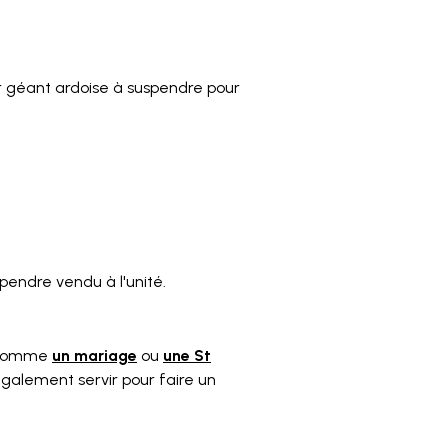
ur géant ardoise à suspendre pour
endre vendu à l'unité.
omme
un mariage
ou
une St
 également servir pour faire un
2