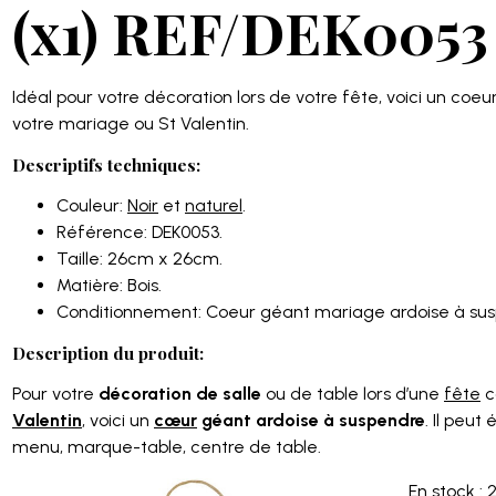
(x1) REF/DEK0053
Idéal pour votre décoration lors de votre fête, voici un coe
votre mariage ou St Valentin.
Descriptifs techniques:
Couleur:
Noir
et
naturel
.
Référence: DEK0053.
Taille: 26cm x 26cm.
Matière: Bois.
Conditionnement: Coeur géant mariage ardoise à susp
Description du produit:
Pour votre
décoration de salle
ou de table lors d’une
fête
c
Valentin
, voici un
cœur
géant ardoise à suspendre
. Il peut
menu, marque-table, centre de table.
En stock : 