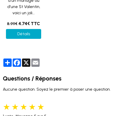
d'un mariage ou
d'une St Valentin,
voici un joli...
4.74€ TTC
8.99€
Détails
Partager
Facebook
X
Email
Questions / Réponses
Aucune question. Soyez le premier à poser une question.
★
★
★
★
★