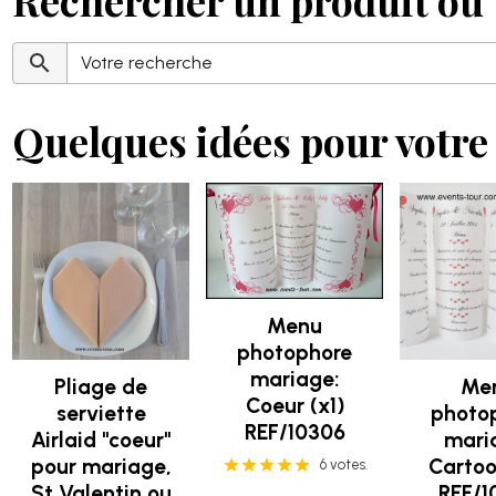
Rechercher un produit ou 
Quelques idées pour votre 
Menu
photophore
mariage:
Pliage de
Me
Coeur (x1)
serviette
photo
REF/10306
Airlaid "coeur"
mari
pour mariage,
Cartoo
6 votes.
St Valentin ou
REF/1