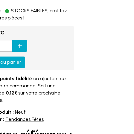
 :
STOCKS FAIBLES, profitez
res pièces !
TC
 au panier
points fidélité
en ajoutant ce
votre commande. Soit une
 de
0.12€
sur votre prochaine
e.
oduit :
Neuf
 :
Tendances Fêtes