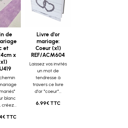
n de
Livre d'or
ariage
mariage:
c et
Coeur (x1)
14cm x
REF/ACM604
x1)
Laissez vos invités
U419
un mot de
 chemin
tendresse à
 mariage
travers ce livre
 mariés"
d'or "coeur"...
ur blanc
6.99€ TTC
 créez...
54€ TTC