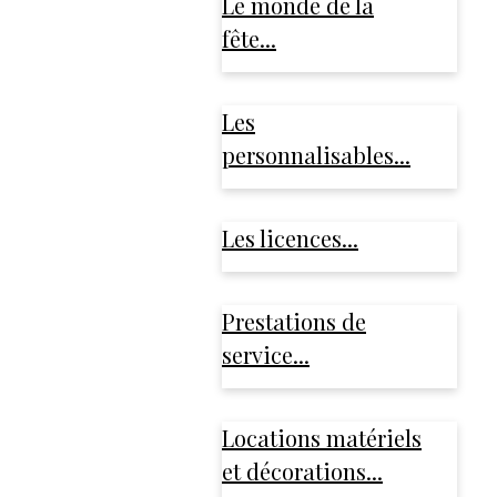
Le monde de la
fête...
Les
personnalisables...
Les licences...
Prestations de
service...
Locations matériels
et décorations...