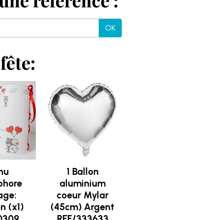
une référence :
OK
fête:
nu
1 Ballon
phore
aluminium
age:
coeur Mylar
n (x1)
(45cm) Argent
0309
REF/333633