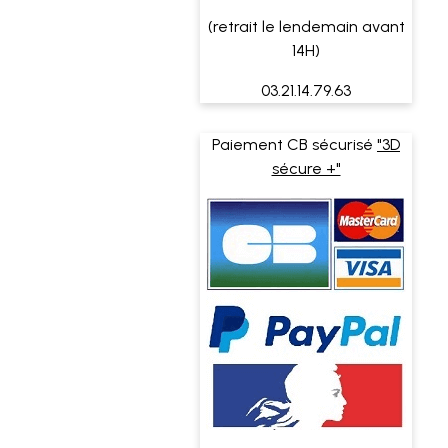
(retrait le lendemain avant
14H)
03.21.14.79.63
Paiement CB sécurisé
"3D
sécure +"