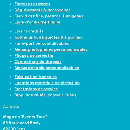
Farces et attrapes
Déguisements & accessoires
Feux d'artifice, pétards, fumigènes
Livre d'or & urne tirelire
Loisirs créatifs
Contenants, étiquettes & figurines
Faire-part personnalisables
Menus photophores personnalisables
Pliages de serviette
Confections de dragées
Menus de table personnalisables
Fabrication française
Locations matériels de réception
Prestations de service
Blog: actualités, conseils, idées...
Adresse
Magasin "Events Tour"
58 Boulevard Basly
62300 Lens