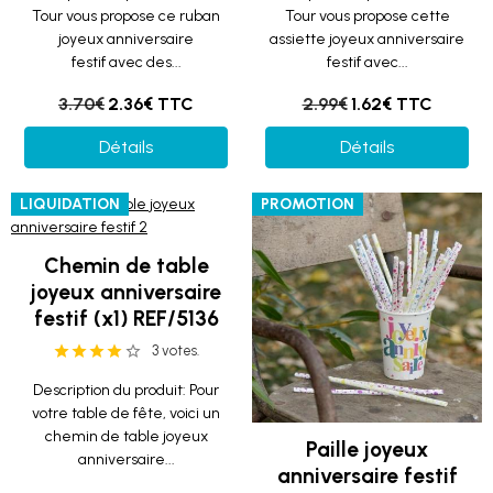
Tour vous propose ce ruban​
Tour vous propose cette
joyeux anniversaire
assiette joyeux anniversaire
festif avec des...
festif avec...
3.70€
2.36€ TTC
2.99€
1.62€ TTC
Détails
Détails
LIQUIDATION
PROMOTION
Chemin de table
joyeux anniversaire
festif (x1) REF/5136
3 votes.
Description du produit: Pour
votre table de fête, voici un
chemin de table joyeux
Paille joyeux
anniversaire...
anniversaire festif