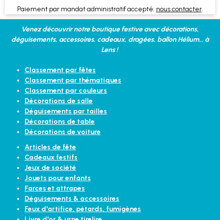
Paiement par mandat administratif accepté:
nous contacter
.
Venez découvrir notre boutique festive avec décorations,
déguisements, accessoires, cadeaux, dragées, ballon Hélium... à
Lens !
Classement par fêtes
Classement par thématiques
Classement par couleurs
Décorations de salle
Déguisements par tailles
Décorations de table
Décorations de voiture
Articles de fête
Cadeaux festifs
Jeux de société
Jouets pour enfants
Farces et attrapes
Déguisements & accessoires
Feux d'artifice, pétards, fumigènes
Livre d'or & urne tirelire