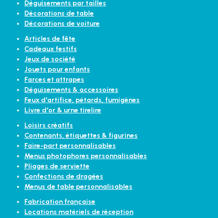
Déguisements par tailles
Décorations de table
Décorations de voiture
Articles de fête
Cadeaux festifs
Jeux de société
Jouets pour enfants
Farces et attrapes
Déguisements & accessoires
Feux d'artifice, pétards, fumigènes
Livre d'or & urne tirelire
Loisirs créatifs
Contenants, étiquettes & figurines
Faire-part personnalisables
Menus photophores personnalisables
Pliages de serviette
Confections de dragées
Menus de table personnalisables
Fabrication française
Locations matériels de réception