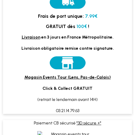
Frais de port unique:
7.99€
GRATUIT dès
100€
!
Livraison
en 3 jours en France Métropolitaine.
Livraison obligatoire remise contre signature.
Magasin Events Tour (Lens, Pas-de-Calais)
Click & Collect GRATUIT
(retrait le lendemain avant 14H)
03.21.14.79.63
Paiement CB sécurisé
"3D sécure +"