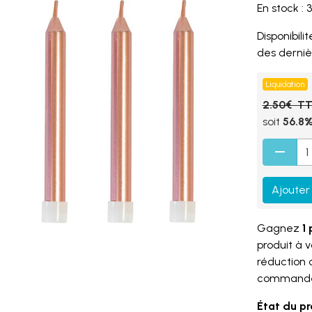
En stock : 3
Disponibilité
des derniè
Liquidation
2.50€ T
soit
56.8
Ajouter
Gagnez
1 
produit à 
réduction
command
État du pr