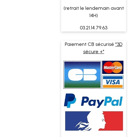
(retrait le lendemain avant
14H)
03.21.14.79.63
Paiement CB sécurisé
"3D
sécure +"