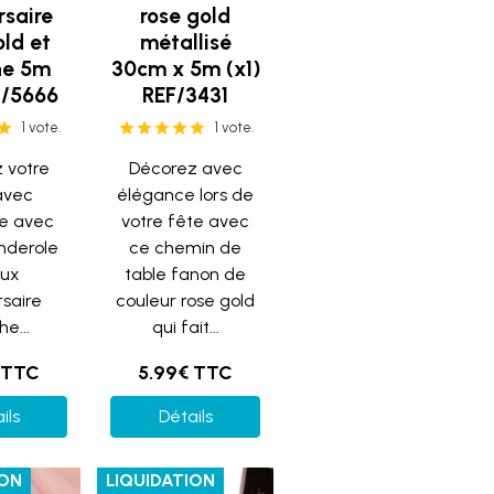
rsaire
rose gold
old et
métallisé
he 5m
30cm x 5m (x1)
F/5666
REF/3431
1 vote.
1 vote.
 votre
Décorez avec
 avec
élégance lors de
e avec
votre fête avec
nderole
ce chemin de
eux
table fanon de
rsaire
couleur rose gold
e...
qui fait...
 TTC
5.99€ TTC
ils
Détails
ION
LIQUIDATION