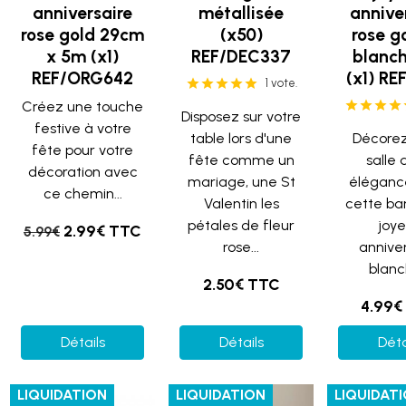
anniversaire
métallisée
annive
rose gold 29cm
(x50)
rose g
x 5m (x1)
REF/DEC337
blanc
REF/ORG642
(x1) RE
1 vote.
Créez une touche
Disposez sur votre
festive à votre
table lors d'une
Décorez
fête pour votre
fête comme un
salle
décoration avec
mariage, une St
éléganc
ce chemin...
Valentin les
cette ba
pétales de fleur
joy
2.99€ TTC
5.99€
rose...
annive
blanch
2.50€ TTC
4.99€
Détails
Détails
Déta
LIQUIDATION
LIQUIDATION
LIQUIDAT