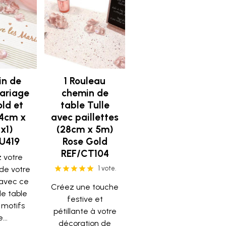
n de
1 Rouleau
ariage
chemin de
old et
table Tulle
14cm x
avec paillettes
x1)
(28cm x 5m)
U419
Rose Gold
REF/CT104
 votre
 de votre
1 vote.
avec ce
Créez une touche
e table
festive et
 motifs
pétillante à votre
...
décoration de