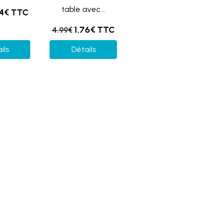
table avec...
54€ TTC
1.76€ TTC
4.99€
ils
Détails