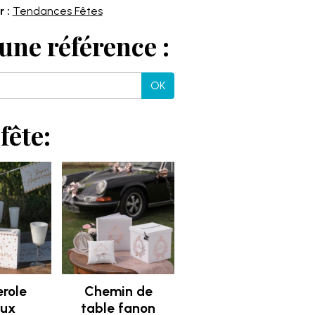
 :
Tendances Fêtes
une référence :
OK
fête:
role
Chemin de
eux
table fanon