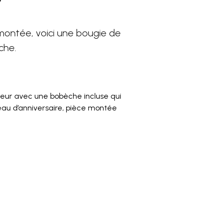
7
 montée, voici une bougie de
che.
ur avec une bobèche incluse qui
teau d’anniversaire, pièce montée