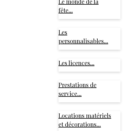
Le monde de la
fête...
Les
personnalisables...
Les licences...
Prestations de
service...
Locations matériels
et décorations...