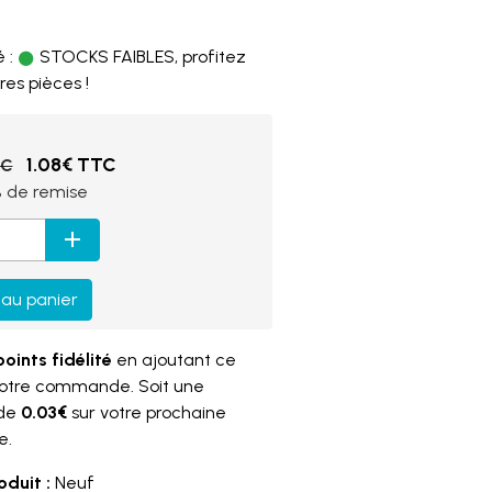
 :
STOCKS FAIBLES, profitez
res pièces !
1.08€ TTC
TC
%
de remise
 au panier
points fidélité
en ajoutant ce
votre commande. Soit une
 de
0.03€
sur votre prochaine
e.
oduit :
Neuf