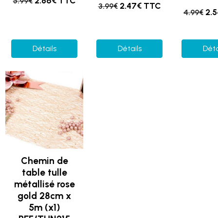
2.86€ TTC
5.99€
2.47€ TTC
3.99€
2.
4.99€
Détails
Détails
Déta
Chemin de
table tulle
métallisé rose
gold 28cm x
5m (x1)