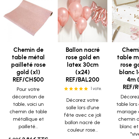
Chemin de
Ballon nacré
Chemi
table métal
rose gold en
table m
pailleté rose
latex 30cm
rose g
gold (x1)
(x24)
blanc 
REF/CH500
REF/BAL200
4m (
REF/R
Pour votre
1 vote.
décoration de
Décorez
Décorez votre
table, voici un
table lors
salle lors d'une
chemin de table
mariage 
fête avec ce joli
métallique et
chemin d
ballon nacré de
pailleté...
blanc et
couleur rose...
"vive