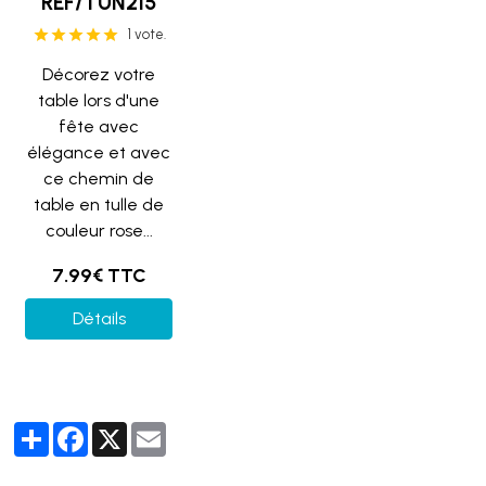
REF/TUN215
1 vote.
Décorez votre
table lors d'une
fête avec
élégance et avec
ce chemin de
table en tulle de
couleur rose...
7.99€ TTC
Détails
Partager
Facebook
X
Email