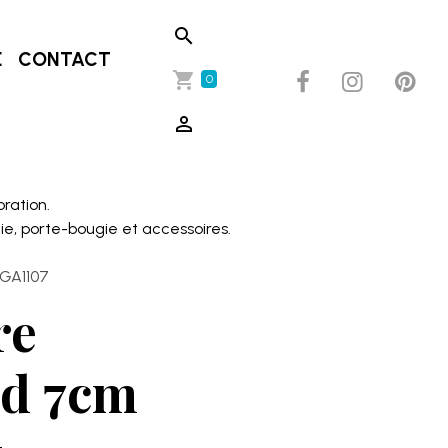
E
CONTACT
0
oration.
ie, porte-bougie et accessoires.
BGA1107
re
ld 7cm