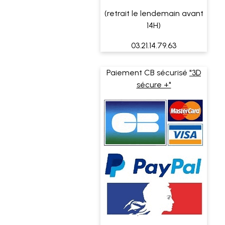
(retrait le lendemain avant
14H)
03.21.14.79.63
Paiement CB sécurisé
"3D
sécure +"