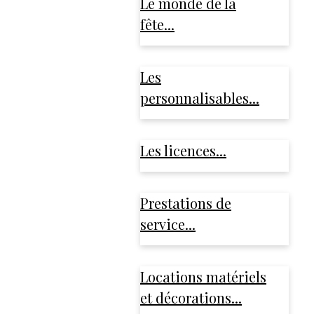
Le monde de la
fête...
Les
personnalisables...
Les licences...
Prestations de
service...
Locations matériels
et décorations...