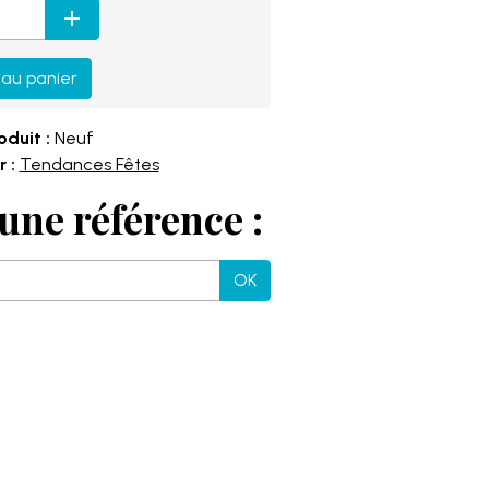
 au panier
oduit :
Neuf
 :
Tendances Fêtes
une référence :
OK