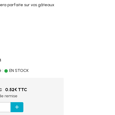
sera parfaite sur vos gâteaux
4
 :
EN STOCK
0.52€ TTC
C
e remise