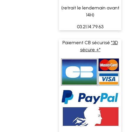
(retrait le lendemain avant
14H)
03.21.14.79.63
Paiement CB sécurisé
"3D
sécure +"