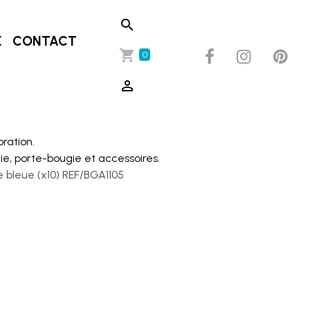
E
CONTACT
0
oration.
ie, porte-bougie et accessoires.
 bleue (x10) REF/BGA1105