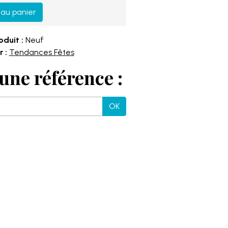
 au panier
oduit :
Neuf
 :
Tendances Fêtes
une référence :
OK