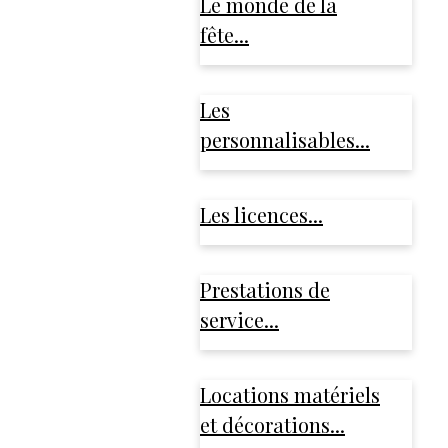
Le monde de la
fête...
Les
personnalisables...
Les licences...
Prestations de
service...
Locations matériels
et décorations...