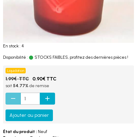
En stock : 4
Disponibilité :
STOCKS FAIBLES, profitez des dernières pièces !
Liquidation
1.99€ TTC
0.90€ TTC
soit
54.77%
de remise
Ajouter au panier
État du produit :
Neuf