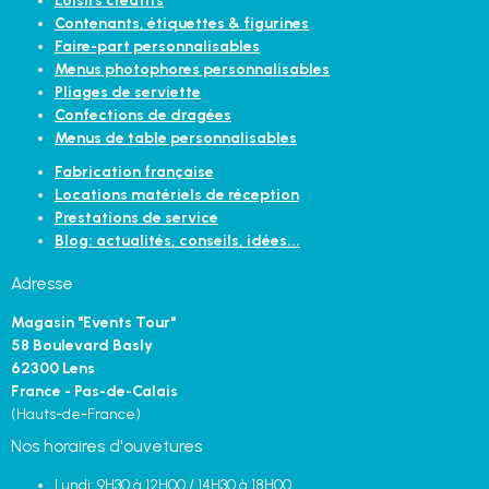
Loisirs créatifs
Contenants, étiquettes & figurines
Faire-part personnalisables
Menus photophores personnalisables
Pliages de serviette
Confections de dragées
Menus de table personnalisables
Fabrication française
Locations matériels de réception
Prestations de service
Blog: actualités, conseils, idées...
Adresse
Magasin "Events Tour"
58 Boulevard Basly
62300 Lens
France - Pas-de-Calais
(Hauts-de-France)
Nos horaires d'ouvetures
Lundi: 9H30 à 12H00 / 14H30 à 18H00