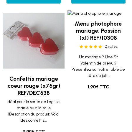
Menu photophore
mariage: Passion
(x1) REF/10308
2 votes.
Un mariage ? Une St
Valentin de prévu ?
Présentez sur votre table de
fête ce joli...
Confettis mariage
coeur rouge (x75gr)
1.90€ TTC
REF/DEC538
Idéal pour la sortie de l'église,
mairie ou à la salle
!Description du produit: Voici
des confettis...
3.99€ TTC