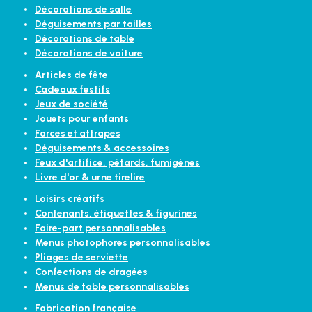
Décorations de salle
Déguisements par tailles
Décorations de table
Décorations de voiture
Articles de fête
Cadeaux festifs
Jeux de société
Jouets pour enfants
Farces et attrapes
Déguisements & accessoires
Feux d'artifice, pétards, fumigènes
Livre d'or & urne tirelire
Loisirs créatifs
Contenants, étiquettes & figurines
Faire-part personnalisables
Menus photophores personnalisables
Pliages de serviette
Confections de dragées
Menus de table personnalisables
Fabrication française