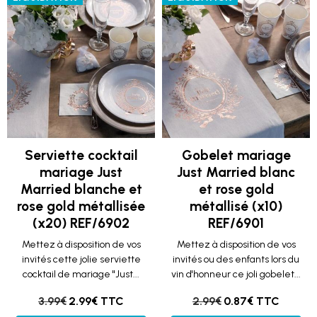
Serviette cocktail
Gobelet mariage
mariage Just
Just Married blanc
Married blanche et
et rose gold
rose gold métallisée
métallisé (x10)
(x20) REF/6902
REF/6901
Mettez à disposition de vos
Mettez à disposition de vos
invités cette jolie serviette
invités ou des enfants lors du
cocktail de mariage "Just...
vin d'honneur ce joli gobelet...
3.99€
2.99€ TTC
2.99€
0.87€ TTC