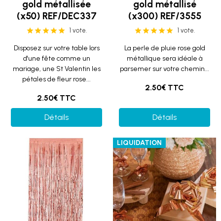
gold métallisée
gold métallisé
(x50) REF/DEC337
(x300) REF/3555
1 vote.
1 vote.
Disposez sur votre table lors
La perle de pluie rose gold
d'une fête comme un
métallique sera idéale à
mariage, une St Valentin les
parsemer sur votre chemin...
pétales de fleur rose...
2.50€ TTC
2.50€ TTC
Détails
Détails
LIQUIDATION