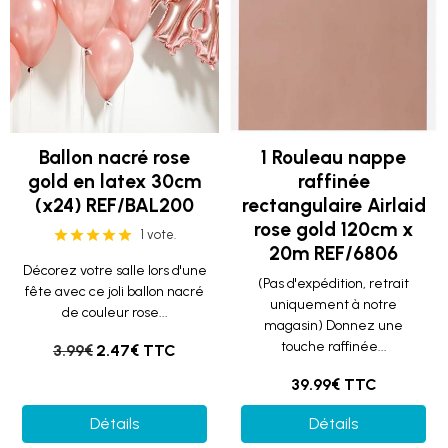
Ballon nacré rose
1 Rouleau nappe
gold en latex 30cm
raffinée
(x24) REF/BAL200
rectangulaire Airlaid
rose gold 120cm x
1 vote.
20m REF/6806
Décorez votre salle lors d'une
(Pas d'expédition, retrait
fête avec ce joli ballon nacré
uniquement à notre
de couleur rose...
magasin) Donnez une
touche raffinée...
3.99€
2.47€ TTC
39.99€ TTC
Détails
Détails