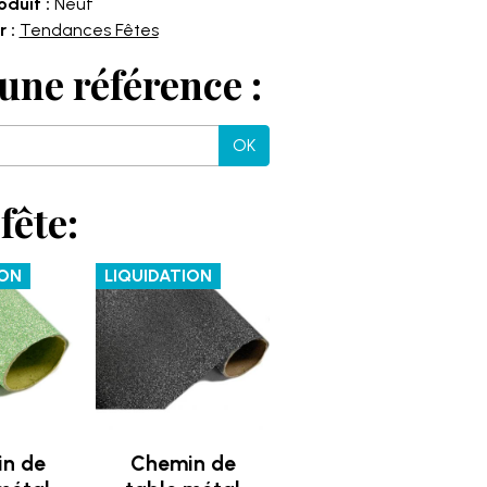
oduit :
Neuf
 :
Tendances Fêtes
une référence :
OK
fête:
ION
LIQUIDATION
n de
Chemin de