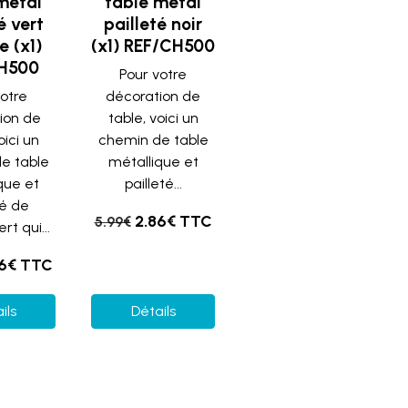
métal
table métal
é vert
pailleté noir
 (x1)
(x1) REF/CH500
H500
Pour votre
votre
décoration de
ion de
table, voici un
oici un
chemin de table
e table
métallique et
que et
pailleté...
té de
2.86€ TTC
5.99€
rt qui...
86€ TTC
ils
Détails