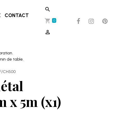
E
CONTACT
0
oration.
in de table.
EF/CH500
étal
m x 5m (x1)