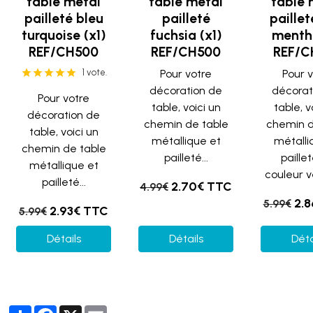
table métal
table métal
table 
pailleté bleu
pailleté
paillet
turquoise (x1)
fuchsia (x1)
menthe
REF/CH500
REF/CH500
REF/C
1 vote.
Pour votre
Pour 
décoration de
décorat
Pour votre
table, voici un
table, v
décoration de
chemin de table
chemin d
table, voici un
métallique et
métalli
chemin de table
pailleté...
paille
métallique et
couleur ve
pailleté...
2.70€ TTC
4.99€
2.
5.99€
2.93€ TTC
5.99€
Détails
Détails
Déta
Partager
Facebook
X
Email