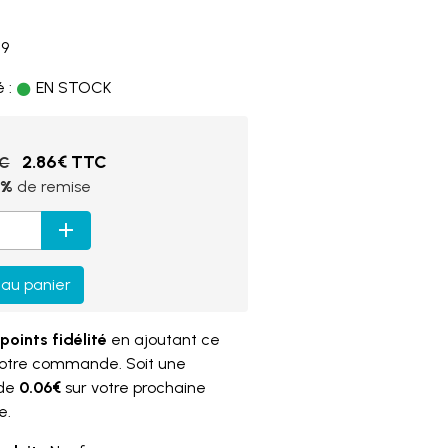
29
 :
EN STOCK
2.86€ TTC
TC
5%
de remise
 au panier
points fidélité
en ajoutant ce
votre commande. Soit une
 de
0.06€
sur votre prochaine
e.