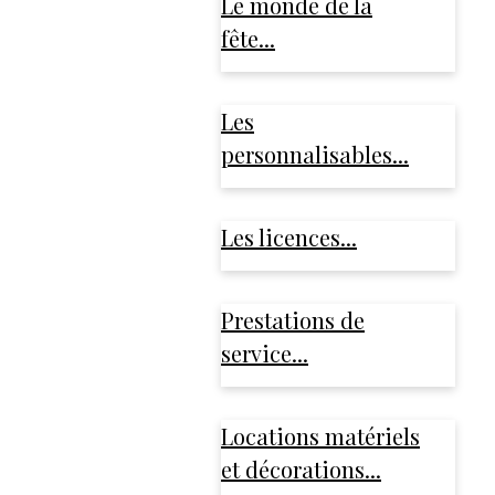
Le monde de la
fête...
Les
personnalisables...
Les licences...
Prestations de
service...
Locations matériels
et décorations...