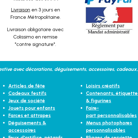
Livraison
en 3 jours en
France Métropolitaine.
Livraison obligatoire avec
Colissimo en remise
"contre signature".
stive avec décorations, déguisements, accessoires, cadeaux, 
Articles de fête
Loisirs créatifs
Cadeaux festifs
Contenants, étiquette
Jeux de société
& figurines
Jouets pour enfants
Faire-
Farces et attrapes
part personnalisables
Déguisements &
Menus photophores
accessoires
personnalisables
Feux d'artifice, pétards,
Pliages de serviette