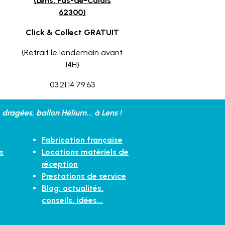
(Lens, Pas-de-Calais
62300)
Click & Collect GRATUIT
(Retrait le lendemain avant
14H)
03.21.14.79.63
dragées, ballon Hélium... à Lens !
Fabrication française
s
Locations matériels de
réception
Prestations de service
Blog: actualités,
conseils, idées...