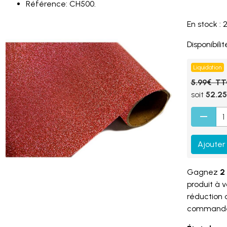
Référence: CH500.
En stock : 
Disponibilité
Liquidation
5.99€ T
soit
52.2
Ajouter
Gagnez
2 
produit à 
réduction
command