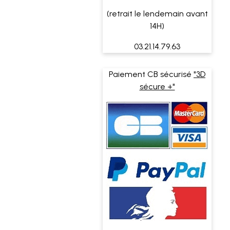
(retrait le lendemain avant
14H)
03.21.14.79.63
Paiement CB sécurisé
"3D
sécure +"