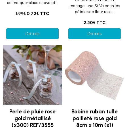
ce marque-place chevalet...
mariage, une St Valentin les
pétales de fleur rose...
1.99€
0.72€ TTC
2.50€ TTC
Détails
Détails
Perle de pluie rose
Bobine ruban tulle
gold métallisé
pailleté rose gold
(x300) REF/3555
8cm x 10m (x1)