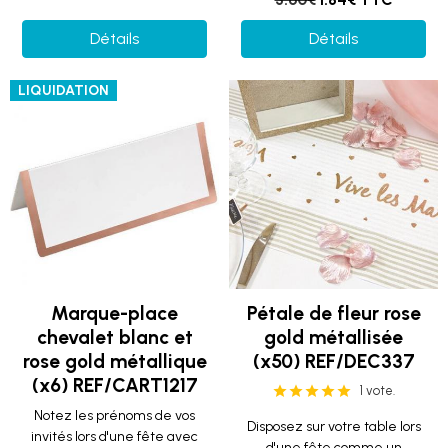
Détails
Détails
LIQUIDATION
Marque-place
Pétale de fleur rose
chevalet blanc et
gold métallisée
rose gold métallique
(x50) REF/DEC337
(x6) REF/CART1217
1 vote.
Notez les prénoms de vos
Disposez sur votre table lors
invités lors d'une fête avec
d'une fête comme un