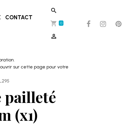
E
CONTACT
0
oration.
couvrir sur cette page pour votre
RL295
 pailleté
m (x1)