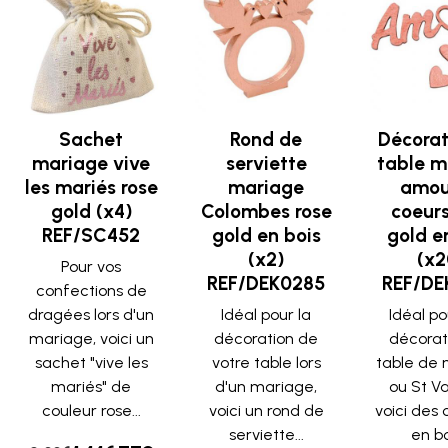
Sachet
Rond de
Décorat
mariage vive
serviette
table m
les mariés rose
mariage
amou
gold (x4)
Colombes rose
coeurs
REF/SC452
gold en bois
gold e
(x2)
(x2
Pour vos
REF/DEK0285
REF/DE
confections de
dragées lors d'un
Idéal pour la
Idéal p
mariage, voici un
décoration de
décorat
sachet "vive les
votre table lors
table de
mariés" de
d'un mariage,
ou St Va
couleur rose...
voici un rond de
voici des 
serviette...
en boi