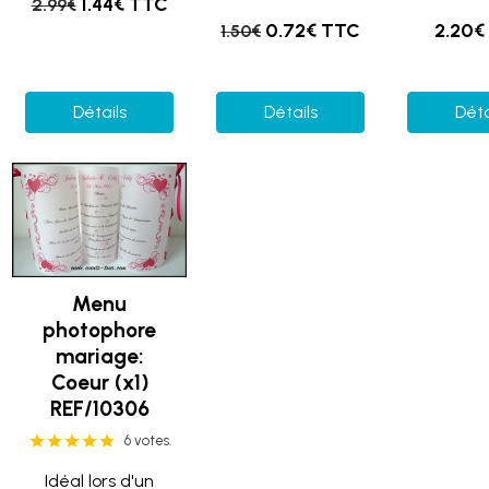
1.44€ TTC
2.99€
0.72€ TTC
2.20€
1.50€
Détails
Détails
Déta
Menu
photophore
mariage:
Coeur (x1)
REF/10306
6 votes.
Idéal lors d'un