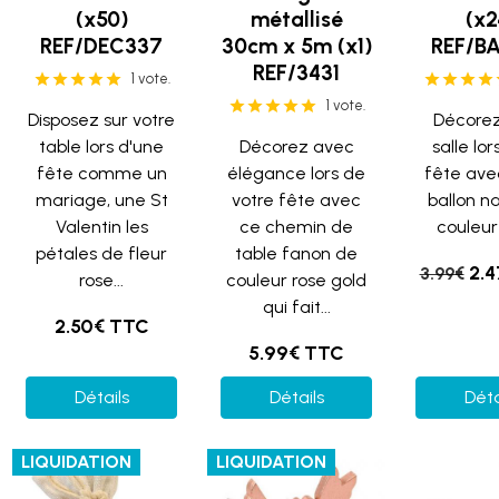
(x50)
métallisé
(x2
REF/DEC337
30cm x 5m (x1)
REF/B
REF/3431
1 vote.
1 vote.
Disposez sur votre
Décorez
table lors d'une
Décorez avec
salle lor
fête comme un
élégance lors de
fête avec
mariage, une St
votre fête avec
ballon n
Valentin les
ce chemin de
couleur 
pétales de fleur
table fanon de
2.
3.99€
rose...
couleur rose gold
qui fait...
2.50€ TTC
5.99€ TTC
Détails
Détails
Déta
LIQUIDATION
LIQUIDATION