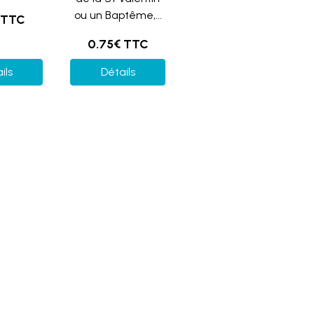
ou un Baptême,...
 TTC
0.75€ TTC
ils
Détails