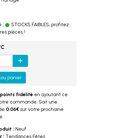
2
 :
STOCKS FAIBLES, profitez
res pièces !
TC
 au panier
points fidélité
en ajoutant ce
votre commande. Soit une
 de
0.06€
sur votre prochaine
e.
oduit :
Neuf
 :
Tendances Fêtes