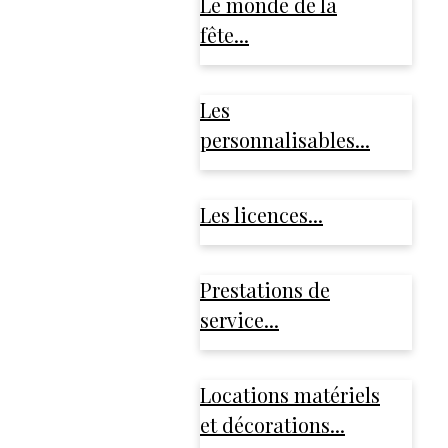
Le monde de la
fête...
Les
personnalisables...
Les licences...
Prestations de
service...
Locations matériels
et décorations...