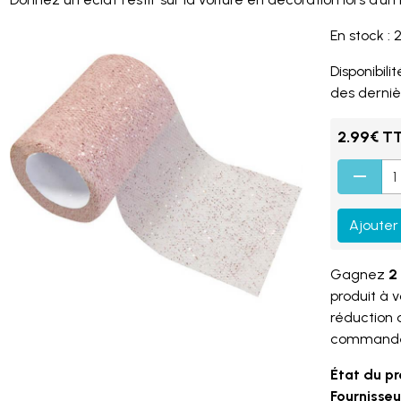
En stock : 
Disponibilité
des derniè
2.99€ T
Ajouter
Gagnez
2 
produit à 
réduction
command
État du pr
Fournisseur