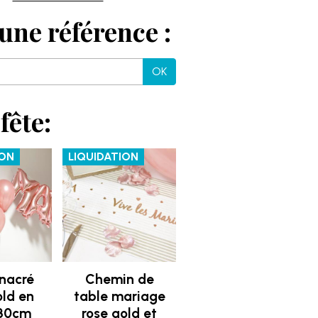
une référence :
OK
fête:
ION
LIQUIDATION
 nacré
Chemin de
old en
table mariage
 30cm
rose gold et