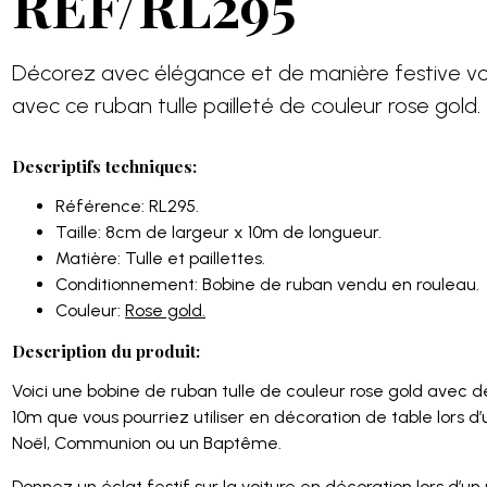
REF/RL295
Décorez avec élégance et de manière festive vot
avec ce ruban tulle pailleté de couleur rose gold.
Descriptifs techniques:
Référence: RL295.
Taille: 8cm de largeur x 10m de longueur.
Matière: Tulle et paillettes.
Conditionnement: Bobine de ruban vendu en rouleau.
Couleur:
Rose gold.
Description du produit:
Voici une bobine de ruban tulle de couleur rose gold avec d
10m que vous pourriez utiliser en décoration de table lors
Noël, Communion ou un Baptême.
Donnez un éclat festif sur la voiture en décoration lors d’u