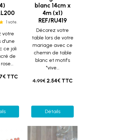
4)
blanc 14cm x
AL200
4m (x1)
REF/RU419
1 vote.
Décorez votre
 votre
table lors de votre
s d'une
mariage avec ce
 ce joli
chemin de table
acré de
blanc et motifs
rose...
"vive...
47€ TTC
2.54€ TTC
4.99€
ils
Détails