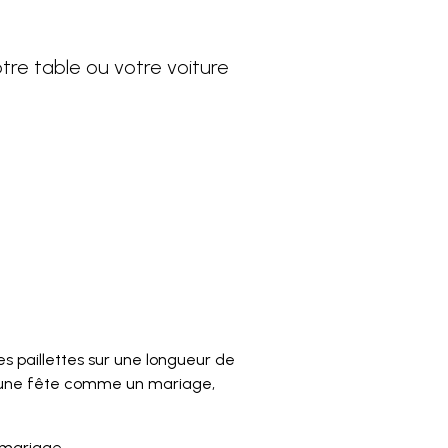
re table ou votre voiture
es paillettes sur une longueur de
 d’une fête comme un mariage,
n mariage.