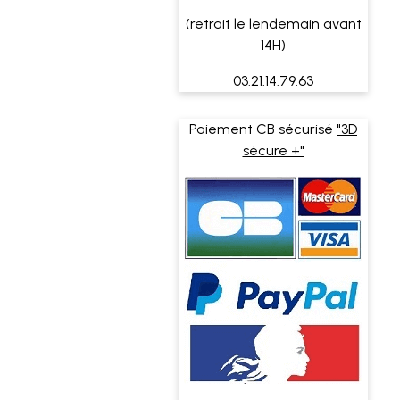
(retrait le lendemain avant
14H)
03.21.14.79.63
Paiement CB sécurisé
"3D
sécure +"