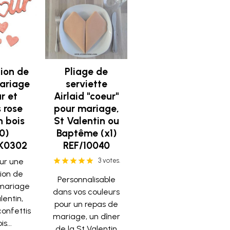
ion de
Pliage de
ariage
serviette
r et
Airlaid "coeur"
 rose
pour mariage,
n bois
St Valentin ou
0)
Baptême (x1)
K0302
REF/10040
our une
3 votes.
ion de
Personnalisable
 mariage
dans vos couleurs
lentin,
pour un repas de
confettis
mariage, un dîner
s...
de la St Valentin