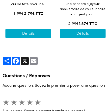
une banderole joyeux
jour de fête, voici une...
anniversaire de couleur noire
3.99€
2.79€ TTC
et argent pour...
2.99€
1.67€ TTC
Détails
Détails
Partager
Facebook
X
Email
Questions / Réponses
Aucune question. Soyez le premier à poser une question.
★
★
★
★
★
Aucune note. Soyez le premier à attribuer une note !