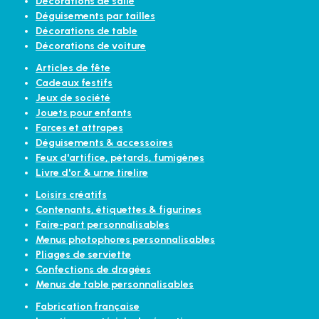
Décorations de salle
Déguisements par tailles
Décorations de table
Décorations de voiture
Articles de fête
Cadeaux festifs
Jeux de société
Jouets pour enfants
Farces et attrapes
Déguisements & accessoires
Feux d'artifice, pétards, fumigènes
Livre d'or & urne tirelire
Loisirs créatifs
Contenants, étiquettes & figurines
Faire-part personnalisables
Menus photophores personnalisables
Pliages de serviette
Confections de dragées
Menus de table personnalisables
Fabrication française