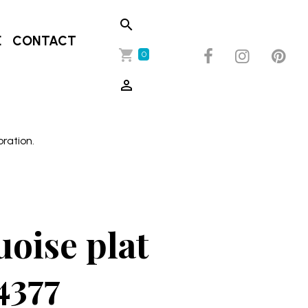
E
CONTACT
0
oration.
uoise plat
4377