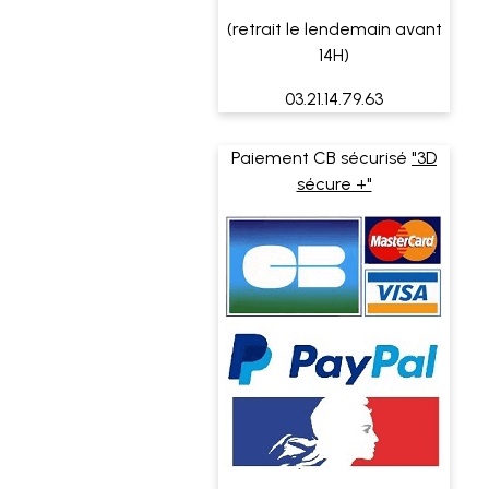
(retrait le lendemain avant
14H)
03.21.14.79.63
Paiement CB sécurisé
"3D
sécure +"