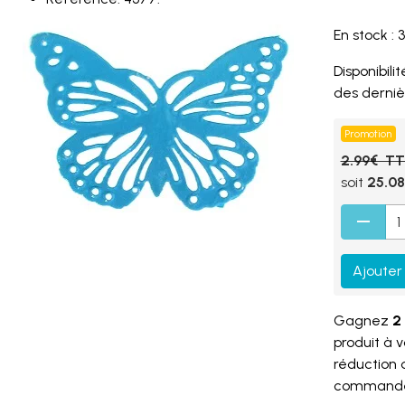
En stock : 3
Disponibilité
des derniè
Promotion
2.99€ T
soit
25.0
Ajouter
Gagnez
2 
produit à 
réduction
command