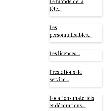
Le monde de la
fête...
Les
personnalisables...
Les licences...
Prestations de
service...
Locations matériels
et décorations...