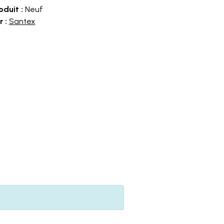
oduit :
Neuf
 :
Santex