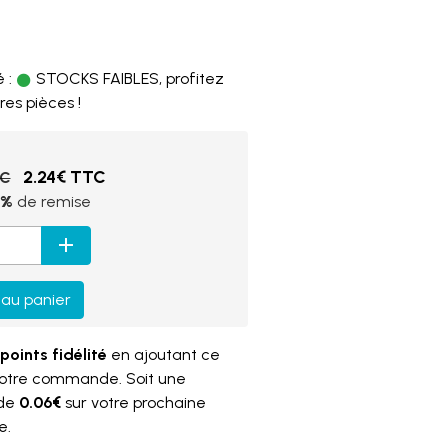
 :
STOCKS FAIBLES, profitez
res pièces !
2.24€ TTC
TC
8%
de remise
 au panier
points fidélité
en ajoutant ce
votre commande. Soit une
 de
0.06€
sur votre prochaine
e.